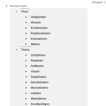
Inloggen
|
Soortgroepen
Flora
Vaatplanten
Mossen
Korstmossen
Paddenstoelen
Kranswieren
Wieren
Fauna
Zoogdieren
Reptielen
Amfibieën
Vissen
Dagvlinders
Nachtvlinders
Microvlinders
Libellen
Weekdieren
Kreeftachtigen