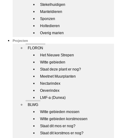
Stekelhuidigen
Manteldieren
Sponzen
Holtedieren
Overig marien
Projecten
FLORON
Het Nieuwe Strepen
Witte gebieden
Staat deze plant er nog?
Meetnet Muurplanten
Nectarindex
Oeverindex
LMF-a (Dunea)
BLWG
Witte gebieden mossen
Witte gebieden korstmossen
Staat dit mos er nog?
Staat dit korstmos er nog?