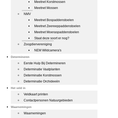
Meetnet Korstmossen
Meetnet Mossen
NMV
Meetnet Bospaddenstoelen
Meetnet Zeereeppaddenstoelen
Meetnet Moeraspaddenstoelen
Staat deze soort er nog?
Zoogdiervereniging
NEM Wildcamera's
Determineren
Eerste Hulp Bij Determineren
Determinatie Vaatplanten
Determinatie Korstmossen
Determinatie Orchideeën
Het veld in
Veldkaart printen
Contactpersonen Natuurgebieden
Waarnemingen
Waarnemingen