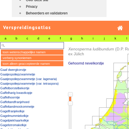
Over deze site
Privacy
Beheerders en validatoren
Verspreidingsatlas
a
b
c
d
e
f
g
h
i
j
k
l
Xenosperma ludibundum
(D.P. R
toon wetenschappelijke namen
ex Jülich
verberg synoniemen
Gehoornd nevelkorstje
toon alleen geaccepteerde namen
Gaaf dwergkorstje
Gaatjespoliepzwammetje
Gaatjespoliepzwammetje (var. lagenaria)
Gaatjespoliepzwammetje (var. tetraspora)
Gaffelborstelbekertje
Gaffelharig kwastkopje
Gaffelhoorntje
Gaffeltandfranjehoed
Gaffeltandmoskommetje
Gagelfranjekelkje
Gagelmummiekelkje
Gagelpiekhaarkelkje
Gagelstromakelkje