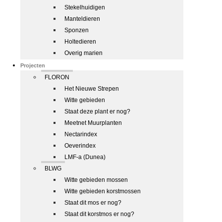
Stekelhuidigen
Manteldieren
Sponzen
Holtedieren
Overig marien
Projecten
FLORON
Het Nieuwe Strepen
Witte gebieden
Staat deze plant er nog?
Meetnet Muurplanten
Nectarindex
Oeverindex
LMF-a (Dunea)
BLWG
Witte gebieden mossen
Witte gebieden korstmossen
Staat dit mos er nog?
Staat dit korstmos er nog?