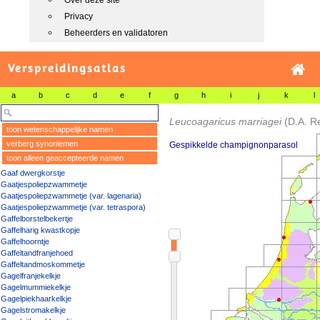
Over deze site
Privacy
Beheerders en validatoren
Verspreidingsatlas
a
b
c
d
e
f
g
h
i
j
k
l
Leucoagaricus marriagei
(D.A. R
toon wetenschappelijke namen
verberg synoniemen
Gespikkelde champignonparasol
toon alleen geaccepteerde namen
Gaaf dwergkorstje
Gaatjespoliepzwammetje
Gaatjespoliepzwammetje (var. lagenaria)
Gaatjespoliepzwammetje (var. tetraspora)
Gaffelborstelbekertje
Gaffelharig kwastkopje
Gaffelhoorntje
Gaffeltandfranjehoed
Gaffeltandmoskommetje
Gagelfranjekelkje
Gagelmummiekelkje
Gagelpiekhaarkelkje
Gagelstromakelkje