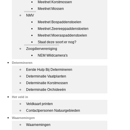
Meetnet Korstmossen
Meetnet Mossen
NMV
Meetnet Bospaddenstoelen
Meetnet Zeereeppaddenstoelen
Meetnet Moeraspaddenstoelen
Staat deze soort er nog?
Zoogdiervereniging
NEM Wildcamera's
Determineren
Eerste Hulp Bij Determineren
Determinatie Vaatplanten
Determinatie Korstmossen
Determinatie Orchideeën
Het veld in
Veldkaart printen
Contactpersonen Natuurgebieden
Waarnemingen
Waarnemingen