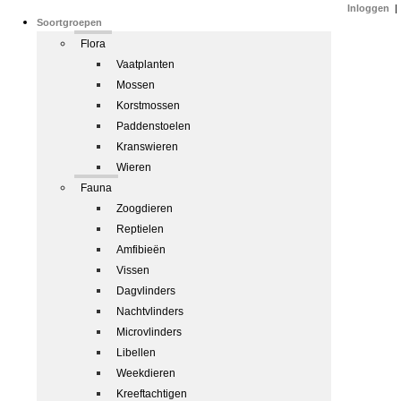
Inloggen
|
Soortgroepen
Flora
Vaatplanten
Mossen
Korstmossen
Paddenstoelen
Kranswieren
Wieren
Fauna
Zoogdieren
Reptielen
Amfibieën
Vissen
Dagvlinders
Nachtvlinders
Microvlinders
Libellen
Weekdieren
Kreeftachtigen