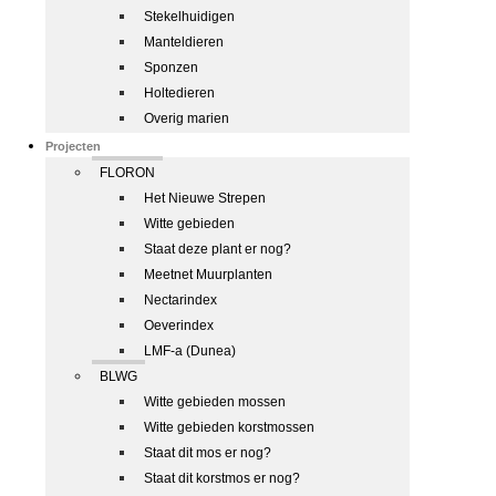
Stekelhuidigen
Manteldieren
Sponzen
Holtedieren
Overig marien
Projecten
FLORON
Het Nieuwe Strepen
Witte gebieden
Staat deze plant er nog?
Meetnet Muurplanten
Nectarindex
Oeverindex
LMF-a (Dunea)
BLWG
Witte gebieden mossen
Witte gebieden korstmossen
Staat dit mos er nog?
Staat dit korstmos er nog?