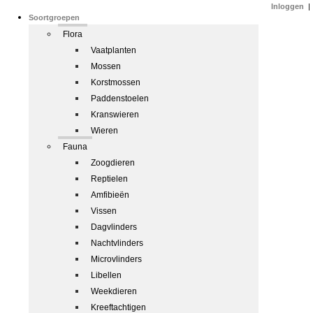
Inloggen
|
Soortgroepen
Flora
Vaatplanten
Mossen
Korstmossen
Paddenstoelen
Kranswieren
Wieren
Fauna
Zoogdieren
Reptielen
Amfibieën
Vissen
Dagvlinders
Nachtvlinders
Microvlinders
Libellen
Weekdieren
Kreeftachtigen