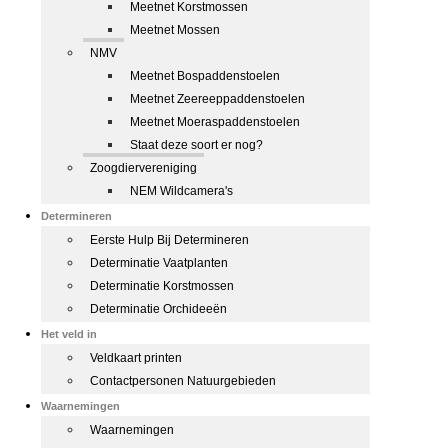
Meetnet Korstmossen
Meetnet Mossen
NMV
Meetnet Bospaddenstoelen
Meetnet Zeereeppaddenstoelen
Meetnet Moeraspaddenstoelen
Staat deze soort er nog?
Zoogdiervereniging
NEM Wildcamera's
Determineren
Eerste Hulp Bij Determineren
Determinatie Vaatplanten
Determinatie Korstmossen
Determinatie Orchideeën
Het veld in
Veldkaart printen
Contactpersonen Natuurgebieden
Waarnemingen
Waarnemingen