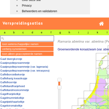
Over deze site
Privacy
Beheerders en validatoren
Verspreidingsatlas
a
b
c
d
e
f
g
h
i
j
k
l
Ramaria abietina
var.
abietina
(P
toon wetenschappelijke namen
verberg synoniemen
Groenwordende koraalzwam (var. abie
toon alleen geaccepteerde namen
Gaaf dwergkorstje
Gaatjespoliepzwammetje
Gaatjespoliepzwammetje (var. lagenaria)
Gaatjespoliepzwammetje (var. tetraspora)
Gaffelborstelbekertje
Gaffelharig kwastkopje
Gaffelhoorntje
Gaffeltandfranjehoed
Gaffeltandmoskommetje
Gagelfranjekelkje
Gagelmummiekelkje
Gagelpiekhaarkelkje
Gagelstromakelkje