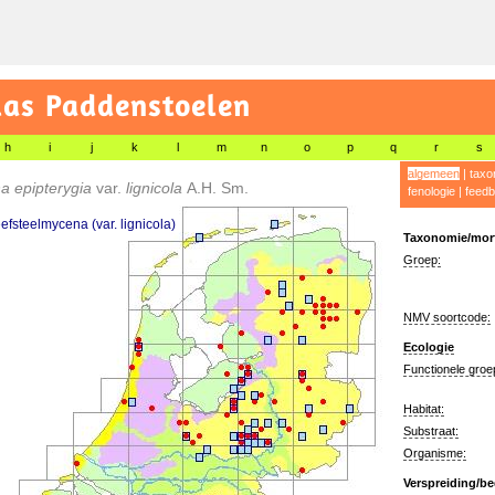
las Paddenstoelen
h
i
j
k
l
m
n
o
p
q
r
s
algemeen
|
taxo
a epipterygia
var.
lignicola
A.H. Sm.
fenologie
|
feedb
efsteelmycena (var. lignicola)
Taxonomie/morf
Groep:
NMV soortcode:
Ecologie
Functionele groe
Habitat:
Substraat:
Organisme:
Verspreiding/be