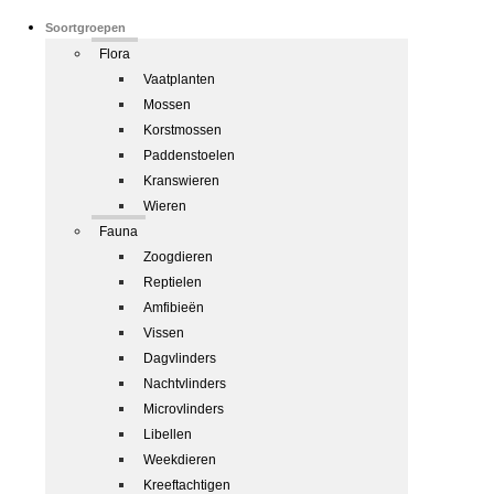
Soortgroepen
Flora
Vaatplanten
Mossen
Korstmossen
Paddenstoelen
Kranswieren
Wieren
Fauna
Zoogdieren
Reptielen
Amfibieën
Vissen
Dagvlinders
Nachtvlinders
Microvlinders
Libellen
Weekdieren
Kreeftachtigen