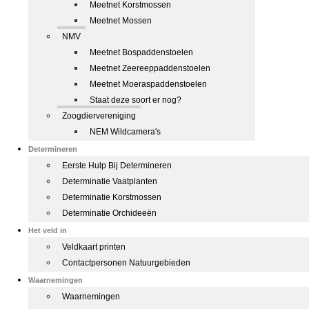
Meetnet Korstmossen
Meetnet Mossen
NMV
Meetnet Bospaddenstoelen
Meetnet Zeereeppaddenstoelen
Meetnet Moeraspaddenstoelen
Staat deze soort er nog?
Zoogdiervereniging
NEM Wildcamera's
Determineren
Eerste Hulp Bij Determineren
Determinatie Vaatplanten
Determinatie Korstmossen
Determinatie Orchideeën
Het veld in
Veldkaart printen
Contactpersonen Natuurgebieden
Waarnemingen
Waarnemingen