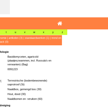
t
u
v
w
x
y
z
nomie
|
artikelen (3)
|
standaardwerken (1)
|
trend en
ack (0)
ologie
Basidiomyceten, agaricoïd
(plaatjeszwammen, incl. Russula’s en
verwanten) (Bag)
0091223
p:
Terrestrische (bodembewonende)
saprotroof (St)
Naaldbos, gemengd bos (30)
Hout, dood (30)
Naaldbomen en -struiken (60)
dreiging