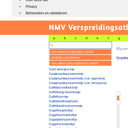
Over deze site
Privacy
Beheerders en validatoren
NMV Verspreidingsat
a
b
c
d
e
f
g
Mycen
toon wetenschappelijke namen
verberg synoniemen
Graskle
toon alleen geaccepteerde namen
Gaaf dwergkorstje
Gaatjespoliepzwammetje
Gaatjespoliepzwammetje (var. lagenaria)
Gaatjespoliepzwammetje (var. tetraspora)
Gaffelborstelbekertje
Gaffelharig kwastkopje
Gaffelhoorntje
Gaffeltandfranjehoed
Gaffeltandmoskommetje
Gagelfranjekelkje
Gagelmummiekelkje
Gagelpiekhaarkelkje
Gagelstromakelkje