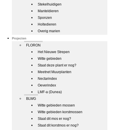
Stekelhuidigen
Manteldieren
Sponzen
Holtedieren
Overig marien
Projecten
FLORON
Het Nieuwe Strepen
Witte gebieden
Staat deze plant er nog?
Meetnet Muurplanten
Nectarindex
Oeverindex
LMF-a (Dunea)
BLWG
Witte gebieden mossen
Witte gebieden korstmossen
Staat dit mos er nog?
Staat dit korstmos er nog?