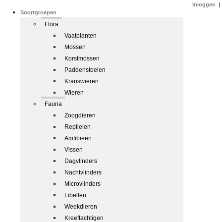
Inloggen
|
Soortgroepen
Flora
Vaatplanten
Mossen
Korstmossen
Paddenstoelen
Kranswieren
Wieren
Fauna
Zoogdieren
Reptielen
Amfibieën
Vissen
Dagvlinders
Nachtvlinders
Microvlinders
Libellen
Weekdieren
Kreeftachtigen