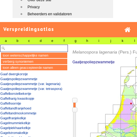
Over deze site
Privacy
Beheerders en validatoren
Verspreidingsatlas
a
b
c
d
e
f
g
h
i
j
k
l
Melanospora lagenaria
(Pers.) F
toon wetenschappelijke namen
verberg synoniemen
Gaatjespoliepzwammetje
toon alleen geaccepteerde namen
Gaaf dwergkorstje
Gaatjespoliepzwammetje
Gaatjespoliepzwammetje (var. lagenaria)
Gaatjespoliepzwammetje (var. tetraspora)
Gaffelborstelbekertje
Gaffelharig kwastkopje
Gaffelhoorntje
Gaffeltandfranjehoed
Gaffeltandmoskommetje
Gagelfranjekelkje
Gagelmummiekelkje
Gagelpiekhaarkelkje
Gagelstromakelkje