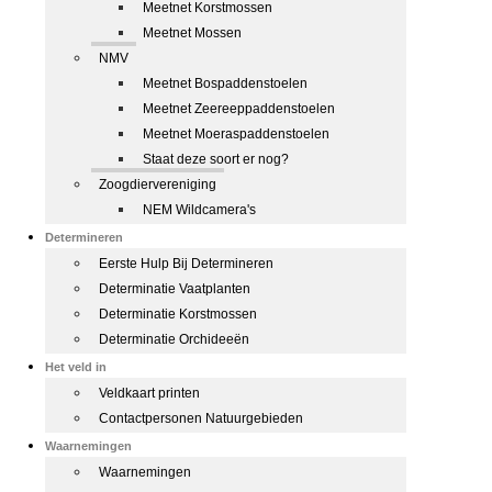
Meetnet Korstmossen
Meetnet Mossen
NMV
Meetnet Bospaddenstoelen
Meetnet Zeereeppaddenstoelen
Meetnet Moeraspaddenstoelen
Staat deze soort er nog?
Zoogdiervereniging
NEM Wildcamera's
Determineren
Eerste Hulp Bij Determineren
Determinatie Vaatplanten
Determinatie Korstmossen
Determinatie Orchideeën
Het veld in
Veldkaart printen
Contactpersonen Natuurgebieden
Waarnemingen
Waarnemingen