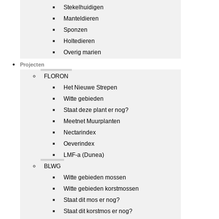
Stekelhuidigen
Manteldieren
Sponzen
Holtedieren
Overig marien
Projecten
FLORON
Het Nieuwe Strepen
Witte gebieden
Staat deze plant er nog?
Meetnet Muurplanten
Nectarindex
Oeverindex
LMF-a (Dunea)
BLWG
Witte gebieden mossen
Witte gebieden korstmossen
Staat dit mos er nog?
Staat dit korstmos er nog?