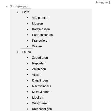
Inloggen
|
Soortgroepen
Flora
Vaatplanten
Mossen
Korstmossen
Paddenstoelen
Kranswieren
Wieren
Fauna
Zoogdieren
Reptielen
Amfibieën
Vissen
Dagvlinders
Nachtvlinders
Microvlinders
Libellen
Weekdieren
Kreeftachtigen