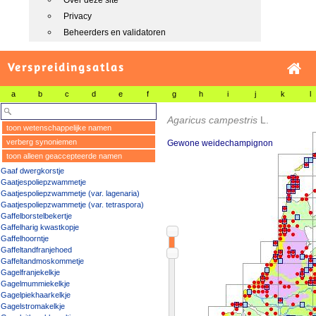
Over deze site
Privacy
Beheerders en validatoren
Verspreidingsatlas
a
b
c
d
e
f
g
h
i
j
k
l
Agaricus campestris
L.
toon wetenschappelijke namen
verberg synoniemen
Gewone weidechampignon
toon alleen geaccepteerde namen
Gaaf dwergkorstje
Gaatjespoliepzwammetje
Gaatjespoliepzwammetje (var. lagenaria)
Gaatjespoliepzwammetje (var. tetraspora)
Gaffelborstelbekertje
Gaffelharig kwastkopje
Gaffelhoorntje
Gaffeltandfranjehoed
Gaffeltandmoskommetje
Gagelfranjekelkje
Gagelmummiekelkje
Gagelpiekhaarkelkje
Gagelstromakelkje