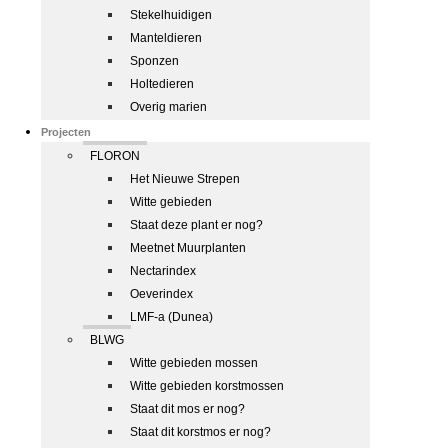
Stekelhuidigen
Manteldieren
Sponzen
Holtedieren
Overig marien
Projecten
FLORON
Het Nieuwe Strepen
Witte gebieden
Staat deze plant er nog?
Meetnet Muurplanten
Nectarindex
Oeverindex
LMF-a (Dunea)
BLWG
Witte gebieden mossen
Witte gebieden korstmossen
Staat dit mos er nog?
Staat dit korstmos er nog?