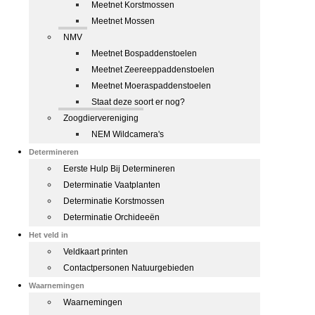
Meetnet Korstmossen
Meetnet Mossen
NMV
Meetnet Bospaddenstoelen
Meetnet Zeereeppaddenstoelen
Meetnet Moeraspaddenstoelen
Staat deze soort er nog?
Zoogdiervereniging
NEM Wildcamera's
Determineren
Eerste Hulp Bij Determineren
Determinatie Vaatplanten
Determinatie Korstmossen
Determinatie Orchideeën
Het veld in
Veldkaart printen
Contactpersonen Natuurgebieden
Waarnemingen
Waarnemingen