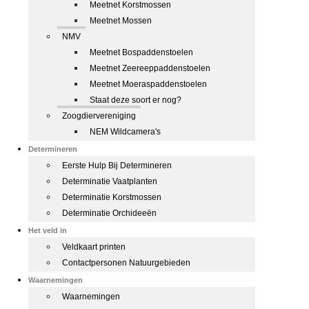
Meetnet Korstmossen
Meetnet Mossen
NMV
Meetnet Bospaddenstoelen
Meetnet Zeereeppaddenstoelen
Meetnet Moeraspaddenstoelen
Staat deze soort er nog?
Zoogdiervereniging
NEM Wildcamera's
Determineren
Eerste Hulp Bij Determineren
Determinatie Vaatplanten
Determinatie Korstmossen
Determinatie Orchideeën
Het veld in
Veldkaart printen
Contactpersonen Natuurgebieden
Waarnemingen
Waarnemingen