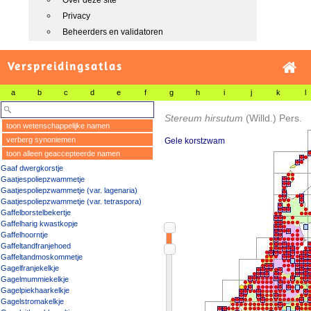
Over deze site
Privacy
Beheerders en validatoren
Verspreidingsatlas
a
b
c
d
e
f
g
h
i
j
k
l
Stereum hirsutum
(Willd.) Pers.
toon wetenschappelijke namen
verberg synoniemen
Gele korstzwam
toon alleen geaccepteerde namen
Gaaf dwergkorstje
Gaatjespoliepzwammetje
Gaatjespoliepzwammetje (var. lagenaria)
Gaatjespoliepzwammetje (var. tetraspora)
Gaffelborstelbekertje
Gaffelharig kwastkopje
Gaffelhoorntje
Gaffeltandfranjehoed
Gaffeltandmoskommetje
Gagelfranjekelkje
Gagelmummiekelkje
Gagelpiekhaarkelkje
Gagelstromakelkje