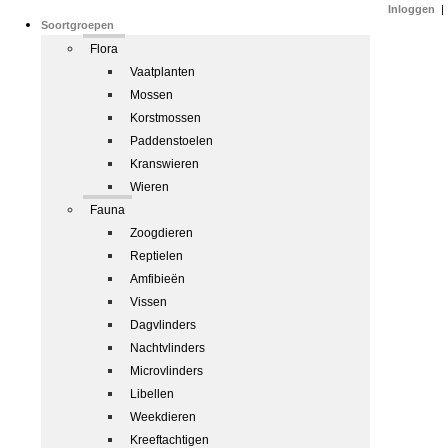
Inloggen
|
Soortgroepen
Flora
Vaatplanten
Mossen
Korstmossen
Paddenstoelen
Kranswieren
Wieren
Fauna
Zoogdieren
Reptielen
Amfibieën
Vissen
Dagvlinders
Nachtvlinders
Microvlinders
Libellen
Weekdieren
Kreeftachtigen