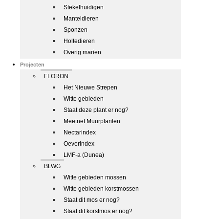
Stekelhuidigen
Manteldieren
Sponzen
Holtedieren
Overig marien
Projecten
FLORON
Het Nieuwe Strepen
Witte gebieden
Staat deze plant er nog?
Meetnet Muurplanten
Nectarindex
Oeverindex
LMF-a (Dunea)
BLWG
Witte gebieden mossen
Witte gebieden korstmossen
Staat dit mos er nog?
Staat dit korstmos er nog?