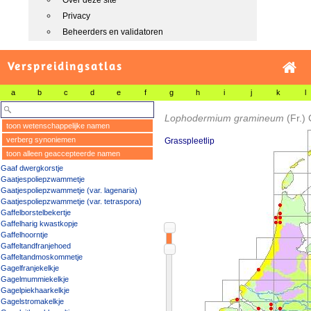
Over deze site
Privacy
Beheerders en validatoren
Verspreidingsatlas
a
b
c
d
e
f
g
h
i
j
k
l
Lophodermium gramineum
(Fr.)
toon wetenschappelijke namen
verberg synoniemen
Grasspleetlip
toon alleen geaccepteerde namen
Gaaf dwergkorstje
Gaatjespoliepzwammetje
Gaatjespoliepzwammetje (var. lagenaria)
Gaatjespoliepzwammetje (var. tetraspora)
Gaffelborstelbekertje
Gaffelharig kwastkopje
Gaffelhoorntje
Gaffeltandfranjehoed
Gaffeltandmoskommetje
Gagelfranjekelkje
Gagelmummiekelkje
Gagelpiekhaarkelkje
Gagelstromakelkje