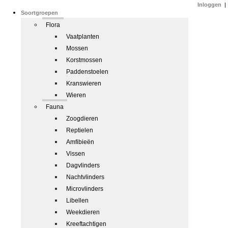
Inloggen
|
Soortgroepen
Flora
Vaatplanten
Mossen
Korstmossen
Paddenstoelen
Kranswieren
Wieren
Fauna
Zoogdieren
Reptielen
Amfibieën
Vissen
Dagvlinders
Nachtvlinders
Microvlinders
Libellen
Weekdieren
Kreeftachtigen