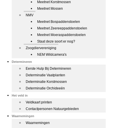
Meetnet Korstmossen
Meetnet Mossen
NMV
Meetnet Bospaddenstoelen
Meetnet Zeereeppaddenstoelen
Meetnet Moeraspaddenstoelen
Staat deze soort er nog?
Zoogdiervereniging
NEM Wildcamera's
Determineren
Eerste Hulp Bij Determineren
Determinatie Vaatplanten
Determinatie Korstmossen
Determinatie Orchideeën
Het veld in
Veldkaart printen
Contactpersonen Natuurgebieden
Waarnemingen
Waarnemingen