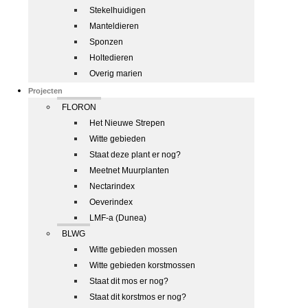
Stekelhuidigen
Manteldieren
Sponzen
Holtedieren
Overig marien
Projecten
FLORON
Het Nieuwe Strepen
Witte gebieden
Staat deze plant er nog?
Meetnet Muurplanten
Nectarindex
Oeverindex
LMF-a (Dunea)
BLWG
Witte gebieden mossen
Witte gebieden korstmossen
Staat dit mos er nog?
Staat dit korstmos er nog?