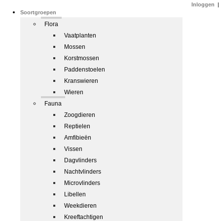
Inloggen
|
Soortgroepen
Flora
Vaatplanten
Mossen
Korstmossen
Paddenstoelen
Kranswieren
Wieren
Fauna
Zoogdieren
Reptielen
Amfibieën
Vissen
Dagvlinders
Nachtvlinders
Microvlinders
Libellen
Weekdieren
Kreeftachtigen