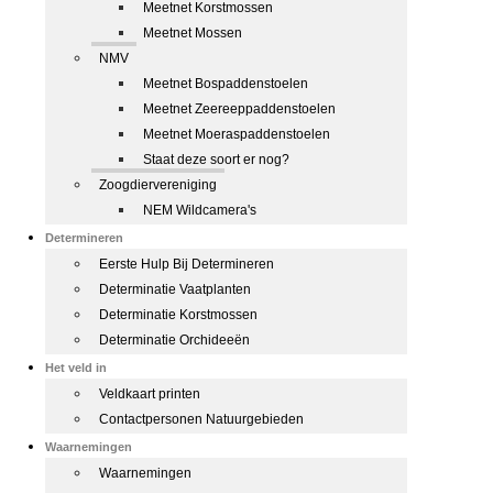
Meetnet Korstmossen
Meetnet Mossen
NMV
Meetnet Bospaddenstoelen
Meetnet Zeereeppaddenstoelen
Meetnet Moeraspaddenstoelen
Staat deze soort er nog?
Zoogdiervereniging
NEM Wildcamera's
Determineren
Eerste Hulp Bij Determineren
Determinatie Vaatplanten
Determinatie Korstmossen
Determinatie Orchideeën
Het veld in
Veldkaart printen
Contactpersonen Natuurgebieden
Waarnemingen
Waarnemingen