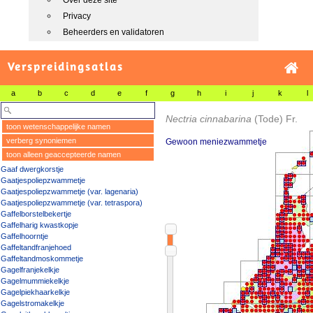
Over deze site
Privacy
Beheerders en validatoren
Verspreidingsatlas
a
b
c
d
e
f
g
h
i
j
k
l
Nectria cinnabarina
(Tode) Fr.
toon wetenschappelijke namen
verberg synoniemen
Gewoon meniezwammetje
toon alleen geaccepteerde namen
Gaaf dwergkorstje
Gaatjespoliepzwammetje
Gaatjespoliepzwammetje (var. lagenaria)
Gaatjespoliepzwammetje (var. tetraspora)
Gaffelborstelbekertje
Gaffelharig kwastkopje
Gaffelhoorntje
Gaffeltandfranjehoed
Gaffeltandmoskommetje
Gagelfranjekelkje
Gagelmummiekelkje
Gagelpiekhaarkelkje
Gagelstromakelkje