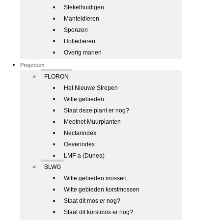
Stekelhuidigen
Manteldieren
Sponzen
Holtedieren
Overig marien
Projecten
FLORON
Het Nieuwe Strepen
Witte gebieden
Staat deze plant er nog?
Meetnet Muurplanten
Nectarindex
Oeverindex
LMF-a (Dunea)
BLWG
Witte gebieden mossen
Witte gebieden korstmossen
Staat dit mos er nog?
Staat dit korstmos er nog?