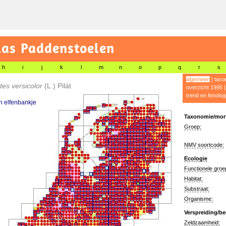
las Paddenstoelen
h
i
j
k
l
m
n
o
p
q
r
s
algemeen
|
taxo
es versicolor
(L.) Pilát
overzicht 1995
trend en fenolog
 elfenbankje
Taxonomie/morf
Groep:
NMV soortcode:
Ecologie
Functionele groe
Habitat:
Substraat:
Organisme:
Verspreiding/be
Zeldzaamheid: