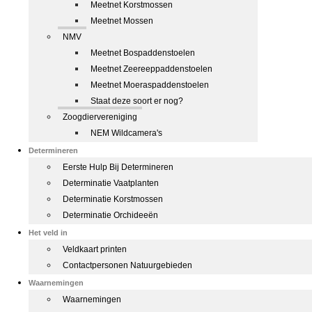
Meetnet Korstmossen
Meetnet Mossen
NMV
Meetnet Bospaddenstoelen
Meetnet Zeereeppaddenstoelen
Meetnet Moeraspaddenstoelen
Staat deze soort er nog?
Zoogdiervereniging
NEM Wildcamera's
Determineren
Eerste Hulp Bij Determineren
Determinatie Vaatplanten
Determinatie Korstmossen
Determinatie Orchideeën
Het veld in
Veldkaart printen
Contactpersonen Natuurgebieden
Waarnemingen
Waarnemingen