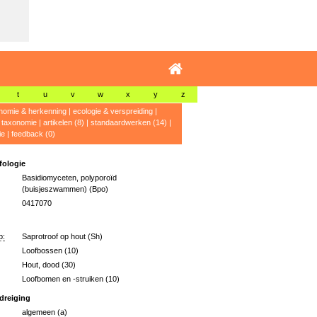
t
u
v
w
x
y
z
nomie & herkenning
|
ecologie & verspreiding
|
|
taxonomie
|
artikelen (8)
|
standaardwerken (14)
|
ie
|
feedback (0)
ologie
Basidiomyceten, polyporoïd
(buisjeszwammen) (Bpo)
0417070
p:
Saprotroof op hout (Sh)
Loofbossen (10)
Hout, dood (30)
Loofbomen en -struiken (10)
dreiging
algemeen (a)