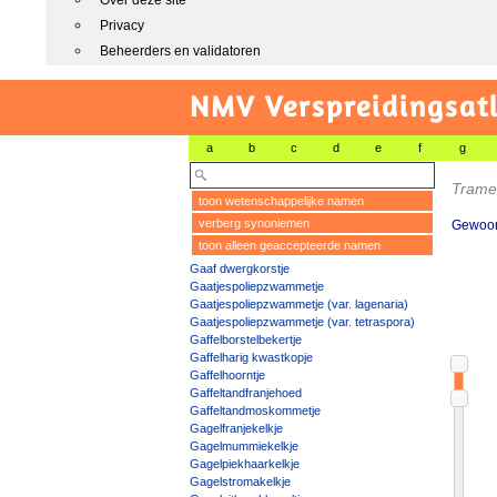
Over deze site
Privacy
Beheerders en validatoren
NMV Verspreidingsat
a
b
c
d
e
f
g
Tramet
toon wetenschappelijke namen
verberg synoniemen
Gewoon
toon alleen geaccepteerde namen
Gaaf dwergkorstje
Gaatjespoliepzwammetje
Gaatjespoliepzwammetje (var. lagenaria)
Gaatjespoliepzwammetje (var. tetraspora)
Gaffelborstelbekertje
Gaffelharig kwastkopje
Gaffelhoorntje
Gaffeltandfranjehoed
Gaffeltandmoskommetje
Gagelfranjekelkje
Gagelmummiekelkje
Gagelpiekhaarkelkje
Gagelstromakelkje