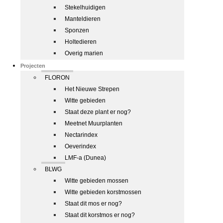
Stekelhuidigen
Manteldieren
Sponzen
Holtedieren
Overig marien
Projecten
FLORON
Het Nieuwe Strepen
Witte gebieden
Staat deze plant er nog?
Meetnet Muurplanten
Nectarindex
Oeverindex
LMF-a (Dunea)
BLWG
Witte gebieden mossen
Witte gebieden korstmossen
Staat dit mos er nog?
Staat dit korstmos er nog?