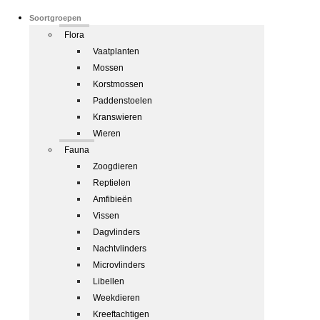
Soortgroepen
Flora
Vaatplanten
Mossen
Korstmossen
Paddenstoelen
Kranswieren
Wieren
Fauna
Zoogdieren
Reptielen
Amfibieën
Vissen
Dagvlinders
Nachtvlinders
Microvlinders
Libellen
Weekdieren
Kreeftachtigen