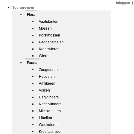
Inloggen
|
Soortgroepen
Flora
Vaatplanten
Mossen
Korstmossen
Paddenstoelen
Kranswieren
Wieren
Fauna
Zoogdieren
Reptielen
Amfibieën
Vissen
Dagvlinders
Nachtvlinders
Microvlinders
Libellen
Weekdieren
Kreeftachtigen