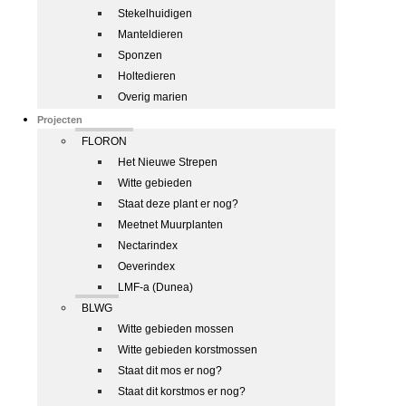
Stekelhuidigen
Manteldieren
Sponzen
Holtedieren
Overig marien
Projecten
FLORON
Het Nieuwe Strepen
Witte gebieden
Staat deze plant er nog?
Meetnet Muurplanten
Nectarindex
Oeverindex
LMF-a (Dunea)
BLWG
Witte gebieden mossen
Witte gebieden korstmossen
Staat dit mos er nog?
Staat dit korstmos er nog?