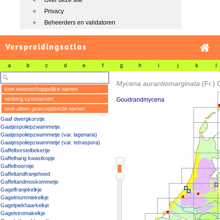
Over deze site
Privacy
Beheerders en validatoren
Verspreidingsatlas
a
b
c
d
e
f
g
h
i
j
k
l
Mycena aurantiomarginata
(Fr.) 
toon wetenschappelijke namen
verberg synoniemen
Goudrandmycena
toon alleen geaccepteerde namen
Gaaf dwergkorstje
Gaatjespoliepzwammetje
Gaatjespoliepzwammetje (var. lagenaria)
Gaatjespoliepzwammetje (var. tetraspora)
Gaffelborstelbekertje
Gaffelharig kwastkopje
Gaffelhoorntje
Gaffeltandfranjehoed
Gaffeltandmoskommetje
Gagelfranjekelkje
Gagelmummiekelkje
Gagelpiekhaarkelkje
Gagelstromakelkje