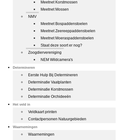
Meetnet Korstmossen
Meetnet Mossen
NMV
Meetnet Bospaddenstoelen
Meetnet Zeereeppaddenstoelen
Meetnet Moeraspaddenstoelen
Staat deze soort er nog?
Zoogdiervereniging
NEM Wildcamera's
Determineren
Eerste Hulp Bij Determineren
Determinatie Vaatplanten
Determinatie Korstmossen
Determinatie Orchideeën
Het veld in
Veldkaart printen
Contactpersonen Natuurgebieden
Waarnemingen
Waarnemingen