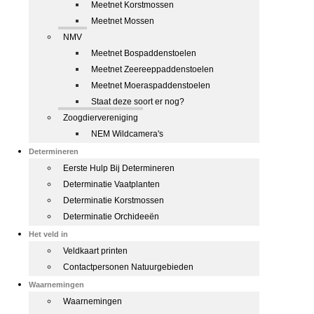
Meetnet Korstmossen
Meetnet Mossen
NMV
Meetnet Bospaddenstoelen
Meetnet Zeereeppaddenstoelen
Meetnet Moeraspaddenstoelen
Staat deze soort er nog?
Zoogdiervereniging
NEM Wildcamera's
Determineren
Eerste Hulp Bij Determineren
Determinatie Vaatplanten
Determinatie Korstmossen
Determinatie Orchideeën
Het veld in
Veldkaart printen
Contactpersonen Natuurgebieden
Waarnemingen
Waarnemingen