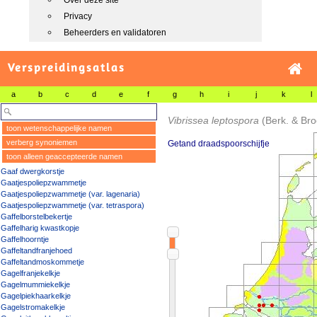
Over deze site
Privacy
Beheerders en validatoren
Verspreidingsatlas
a
b
c
d
e
f
g
h
i
j
k
l
Vibrissea leptospora
(Berk. & Bro
toon wetenschappelijke namen
verberg synoniemen
Getand draadspoorschijfje
toon alleen geaccepteerde namen
Gaaf dwergkorstje
Gaatjespoliepzwammetje
Gaatjespoliepzwammetje (var. lagenaria)
Gaatjespoliepzwammetje (var. tetraspora)
Gaffelborstelbekertje
Gaffelharig kwastkopje
Gaffelhoorntje
Gaffeltandfranjehoed
Gaffeltandmoskommetje
Gagelfranjekelkje
Gagelmummiekelkje
Gagelpiekhaarkelkje
Gagelstromakelkje