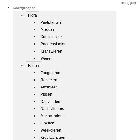
Inloggen
|
Soortgroepen
Flora
Vaatplanten
Mossen
Korstmossen
Paddenstoelen
Kranswieren
Wieren
Fauna
Zoogdieren
Reptielen
Amfibieën
Vissen
Dagvlinders
Nachtvlinders
Microvlinders
Libellen
Weekdieren
Kreeftachtigen