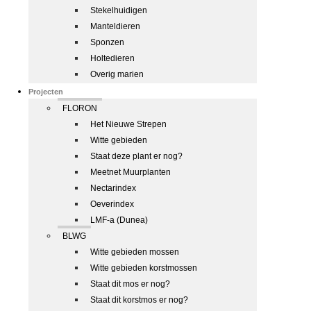
Stekelhuidigen
Manteldieren
Sponzen
Holtedieren
Overig marien
Projecten
FLORON
Het Nieuwe Strepen
Witte gebieden
Staat deze plant er nog?
Meetnet Muurplanten
Nectarindex
Oeverindex
LMF-a (Dunea)
BLWG
Witte gebieden mossen
Witte gebieden korstmossen
Staat dit mos er nog?
Staat dit korstmos er nog?