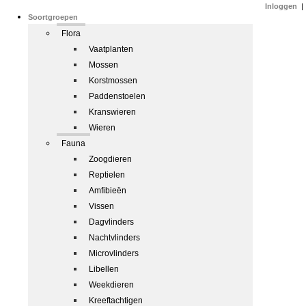
Inloggen
|
Soortgroepen
Flora
Vaatplanten
Mossen
Korstmossen
Paddenstoelen
Kranswieren
Wieren
Fauna
Zoogdieren
Reptielen
Amfibieën
Vissen
Dagvlinders
Nachtvlinders
Microvlinders
Libellen
Weekdieren
Kreeftachtigen