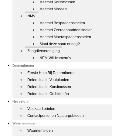
Meetnet Korstmossen
Meetnet Mossen
NMV
Meetnet Bospaddenstoelen
Meetnet Zeereeppaddenstoelen
Meetnet Moeraspaddenstoelen
Staat deze soort er nog?
Zoogdiervereniging
NEM Wildcamera's
Determineren
Eerste Hulp Bij Determineren
Determinatie Vaatplanten
Determinatie Korstmossen
Determinatie Orchideeën
Het veld in
Veldkaart printen
Contactpersonen Natuurgebieden
Waarnemingen
Waarnemingen