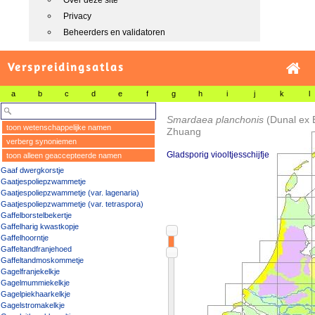
Over deze site
Privacy
Beheerders en validatoren
Verspreidingsatlas
a
b
c
d
e
f
g
h
i
j
k
l
Smardaea planchonis
(Dunal ex 
toon wetenschappelijke namen
Zhuang
verberg synoniemen
Gladsporig viooltjesschijfje
toon alleen geaccepteerde namen
Gaaf dwergkorstje
Gaatjespoliepzwammetje
Gaatjespoliepzwammetje (var. lagenaria)
Gaatjespoliepzwammetje (var. tetraspora)
Gaffelborstelbekertje
Gaffelharig kwastkopje
Gaffelhoorntje
Gaffeltandfranjehoed
Gaffeltandmoskommetje
Gagelfranjekelkje
Gagelmummiekelkje
Gagelpiekhaarkelkje
Gagelstromakelkje