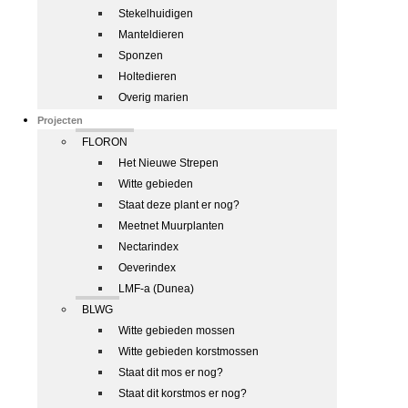
Stekelhuidigen
Manteldieren
Sponzen
Holtedieren
Overig marien
Projecten
FLORON
Het Nieuwe Strepen
Witte gebieden
Staat deze plant er nog?
Meetnet Muurplanten
Nectarindex
Oeverindex
LMF-a (Dunea)
BLWG
Witte gebieden mossen
Witte gebieden korstmossen
Staat dit mos er nog?
Staat dit korstmos er nog?