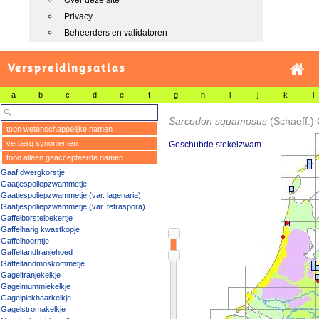
Over deze site
Privacy
Beheerders en validatoren
Verspreidingsatlas
a
b
c
d
e
f
g
h
i
j
k
l
Sarcodon squamosus
(Schaeff.) 
toon wetenschappelijke namen
verberg synoniemen
Geschubde stekelzwam
toon alleen geaccepteerde namen
Gaaf dwergkorstje
Gaatjespoliepzwammetje
Gaatjespoliepzwammetje (var. lagenaria)
Gaatjespoliepzwammetje (var. tetraspora)
Gaffelborstelbekertje
Gaffelharig kwastkopje
Gaffelhoorntje
Gaffeltandfranjehoed
Gaffeltandmoskommetje
Gagelfranjekelkje
Gagelmummiekelkje
Gagelpiekhaarkelkje
Gagelstromakelkje