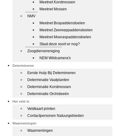
Meetnet Korstmossen
Meetnet Mossen
NMV
Meetnet Bospaddenstoelen
Meetnet Zeereeppaddenstoelen
Meetnet Moeraspaddenstoelen
Staat deze soort er nog?
Zoogdiervereniging
NEM Wildcamera's
Determineren
Eerste Hulp Bij Determineren
Determinatie Vaatplanten
Determinatie Korstmossen
Determinatie Orchideeën
Het veld in
Veldkaart printen
Contactpersonen Natuurgebieden
Waarnemingen
Waarnemingen