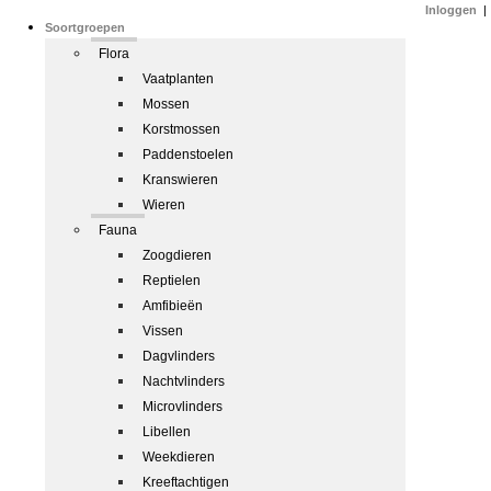
Inloggen
|
Soortgroepen
Flora
Vaatplanten
Mossen
Korstmossen
Paddenstoelen
Kranswieren
Wieren
Fauna
Zoogdieren
Reptielen
Amfibieën
Vissen
Dagvlinders
Nachtvlinders
Microvlinders
Libellen
Weekdieren
Kreeftachtigen