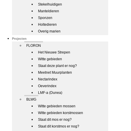
Stekelhuidigen
Manteldieren
Sponzen
Holtedieren
Overig marien
Projecten
FLORON
Het Nieuwe Strepen
Witte gebieden
Staat deze plant er nog?
Meetnet Muurplanten
Nectarindex
Oeverindex
LMF-a (Dunea)
BLWG
Witte gebieden mossen
Witte gebieden korstmossen
Staat dit mos er nog?
Staat dit korstmos er nog?