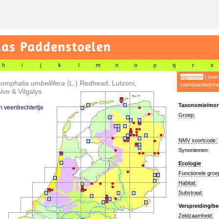
las Paddenstoelen
h
i
j
k
l
m
n
o
p
q
r
s
algemeen
|
over
omphalia umbellifera
(L.) Redhead, Lutzoni,
standaardwerke
vo & Vilgalys
Taxonomie/morf
veentrechtertje
Groep:
NMV soortcode:
Synoniemen:
Ecologie
Functionele groe
Habitat:
Substraat:
Verspreiding/be
Zeldzaamheid: