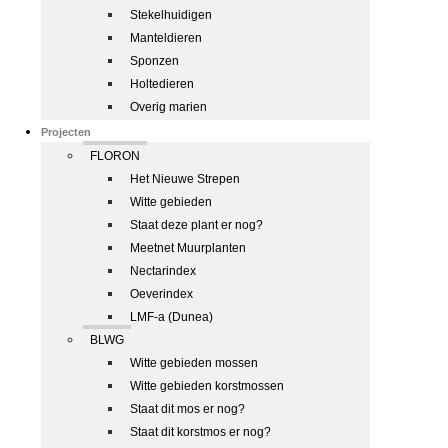
Stekelhuidigen
Manteldieren
Sponzen
Holtedieren
Overig marien
Projecten
FLORON
Het Nieuwe Strepen
Witte gebieden
Staat deze plant er nog?
Meetnet Muurplanten
Nectarindex
Oeverindex
LMF-a (Dunea)
BLWG
Witte gebieden mossen
Witte gebieden korstmossen
Staat dit mos er nog?
Staat dit korstmos er nog?