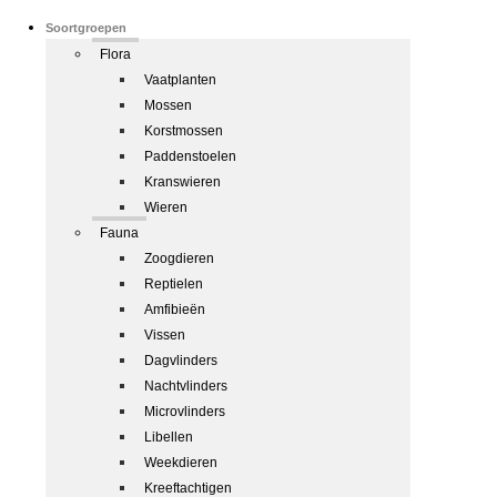
Soortgroepen
Flora
Vaatplanten
Mossen
Korstmossen
Paddenstoelen
Kranswieren
Wieren
Fauna
Zoogdieren
Reptielen
Amfibieën
Vissen
Dagvlinders
Nachtvlinders
Microvlinders
Libellen
Weekdieren
Kreeftachtigen