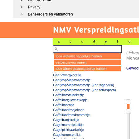
Over deze site
Privacy
Beheerders en validatoren
NMV Verspreidingsat
a
b
c
d
e
f
g
Lichen
toon wetenschappelijke namen
Moncal
verberg synoniemen
Gewoon 
toon alleen geaccepteerde namen
Gaaf dwergkorstje
Gaatjespoliepzwammetje
Gaatjespoliepzwammetje (var. lagenaria)
Gaatjespoliepzwammetje (var. tetraspora)
Gaffelborstelbekertje
Gaffelharig kwastkopje
Gaffelhoorntje
Gaffeltandfranjehoed
Gaffeltandmoskommetje
Gagelfranjekelkje
Gagelmummiekelkje
Gagelpiekhaarkelkje
Gagelstromakelkje