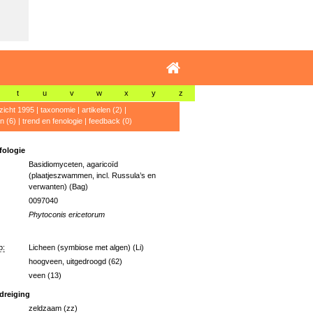
t
u
v
w
x
y
z
zicht 1995
|
taxonomie
|
artikelen (2)
|
n (6)
|
trend en fenologie
|
feedback (0)
ologie
Basidiomyceten, agaricoïd
(plaatjeszwammen, incl. Russula’s en
verwanten) (Bag)
0097040
Phytoconis ericetorum
p:
Licheen (symbiose met algen) (Li)
hoogveen, uitgedroogd (62)
veen (13)
dreiging
zeldzaam (zz)