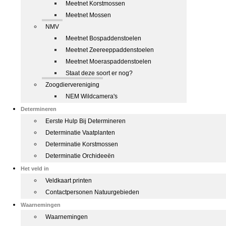
Meetnet Korstmossen
Meetnet Mossen
NMV
Meetnet Bospaddenstoelen
Meetnet Zeereeppaddenstoelen
Meetnet Moeraspaddenstoelen
Staat deze soort er nog?
Zoogdiervereniging
NEM Wildcamera's
Determineren
Eerste Hulp Bij Determineren
Determinatie Vaatplanten
Determinatie Korstmossen
Determinatie Orchideeën
Het veld in
Veldkaart printen
Contactpersonen Natuurgebieden
Waarnemingen
Waarnemingen