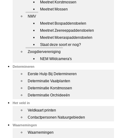
Meetnet Korstmossen
Meetnet Mossen
NMV
Meetnet Bospaddenstoelen
Meetnet Zeereeppaddenstoelen
Meetnet Moeraspaddenstoelen
Staat deze soort er nog?
Zoogdiervereniging
NEM Wildcamera's
Determineren
Eerste Hulp Bij Determineren
Determinatie Vaatplanten
Determinatie Korstmossen
Determinatie Orchideeën
Het veld in
Veldkaart printen
Contactpersonen Natuurgebieden
Waarnemingen
Waarnemingen