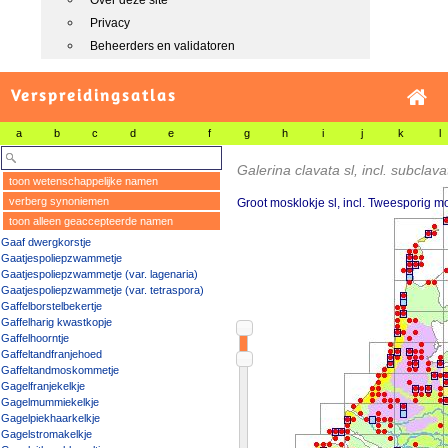
Over deze site
Privacy
Beheerders en validatoren
Verspreidingsatlas
a
b
c
d
e
f
g
h
i
j
k
l
Galerina clavata sl, incl. subclava
toon wetenschappelijke namen
verberg synoniemen
Groot mosklokje sl, incl. Tweesporig m
toon alleen geaccepteerde namen
Gaaf dwergkorstje
Gaatjespoliepzwammetje
Gaatjespoliepzwammetje (var. lagenaria)
Gaatjespoliepzwammetje (var. tetraspora)
Gaffelborstelbekertje
Gaffelharig kwastkopje
Gaffelhoorntje
Gaffeltandfranjehoed
Gaffeltandmoskommetje
Gagelfranjekelkje
Gagelmummiekelkje
Gagelpiekhaarkelkje
Gagelstromakelkje