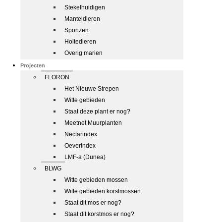
Stekelhuidigen
Manteldieren
Sponzen
Holtedieren
Overig marien
Projecten
FLORON
Het Nieuwe Strepen
Witte gebieden
Staat deze plant er nog?
Meetnet Muurplanten
Nectarindex
Oeverindex
LMF-a (Dunea)
BLWG
Witte gebieden mossen
Witte gebieden korstmossen
Staat dit mos er nog?
Staat dit korstmos er nog?