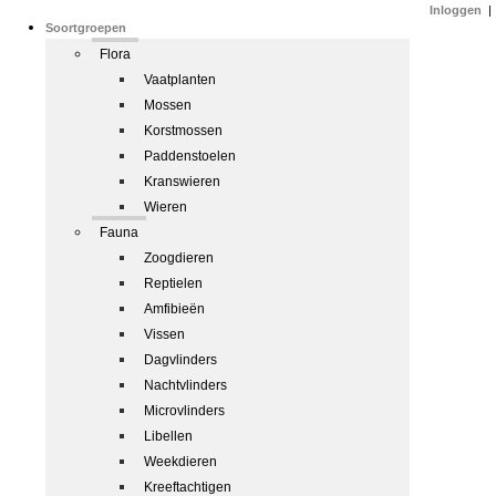
Inloggen
|
Soortgroepen
Flora
Vaatplanten
Mossen
Korstmossen
Paddenstoelen
Kranswieren
Wieren
Fauna
Zoogdieren
Reptielen
Amfibieën
Vissen
Dagvlinders
Nachtvlinders
Microvlinders
Libellen
Weekdieren
Kreeftachtigen