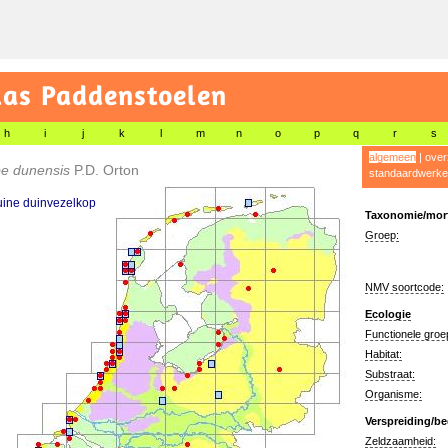
las Paddenstoelen
h
i
j
k
l
m
n
o
p
q
r
s
algemeen
|
over
be dunensis
P.D. Orton
standaardwerke
uine duinvezelkop
Taxonomie/morf
Groep:
NMV soortcode:
Ecologie
Functionele groe
Habitat:
Substraat:
Organisme:
Verspreiding/be
Zeldzaamheid: