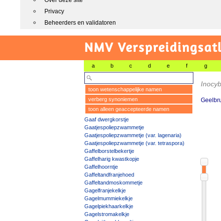
Over deze site
Privacy
Beheerders en validatoren
NMV Verspreidingsat
a
b
c
d
e
f
g
Inocy
toon wetenschappelijke namen
verberg synoniemen
Geelbr
toon alleen geaccepteerde namen
Gaaf dwergkorstje
Gaatjespoliepzwammetje
Gaatjespoliepzwammetje (var. lagenaria)
Gaatjespoliepzwammetje (var. tetraspora)
Gaffelborstelbekertje
Gaffelharig kwastkopje
Gaffelhoorntje
Gaffeltandfranjehoed
Gaffeltandmoskommetje
Gagelfranjekelkje
Gagelmummiekelkje
Gagelpiekhaarkelkje
Gagelstromakelkje