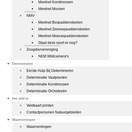
Meetnet Korstmossen
Meetnet Mossen
NMV
Meetnet Bospaddenstoelen
Meetnet Zeereeppaddenstoelen
Meetnet Moeraspaddenstoelen
Staat deze soort er nog?
Zoogdiervereniging
NEM Wildcamera's
Determineren
Eerste Hulp Bij Determineren
Determinatie Vaatplanten
Determinatie Korstmossen
Determinatie Orchideeën
Het veld in
Veldkaart printen
Contactpersonen Natuurgebieden
Waarnemingen
Waarnemingen