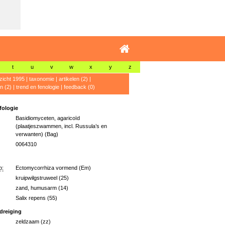
t
u
v
w
x
y
z
zicht 1995
|
taxonomie
|
artikelen (2)
|
n (2)
|
trend en fenologie
|
feedback (0)
ologie
Basidiomyceten, agaricoïd
(plaatjeszwammen, incl. Russula’s en
verwanten) (Bag)
0064310
p:
Ectomycorrhiza vormend (Em)
kruipwilgstruweel (25)
zand, humusarm (14)
Salix repens (55)
dreiging
zeldzaam (zz)