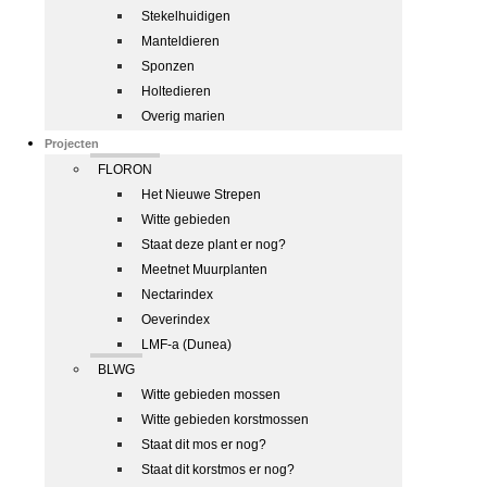
Stekelhuidigen
Manteldieren
Sponzen
Holtedieren
Overig marien
Projecten
FLORON
Het Nieuwe Strepen
Witte gebieden
Staat deze plant er nog?
Meetnet Muurplanten
Nectarindex
Oeverindex
LMF-a (Dunea)
BLWG
Witte gebieden mossen
Witte gebieden korstmossen
Staat dit mos er nog?
Staat dit korstmos er nog?