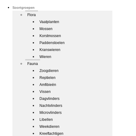
Soortgroepen
Flora
Vaatplanten
Mossen
Korstmossen
Paddenstoelen
Kranswieren
Wieren
Fauna
Zoogdieren
Reptielen
Amfibieën
Vissen
Dagvlinders
Nachtvlinders
Microvlinders
Libellen
Weekdieren
Kreeftachtigen