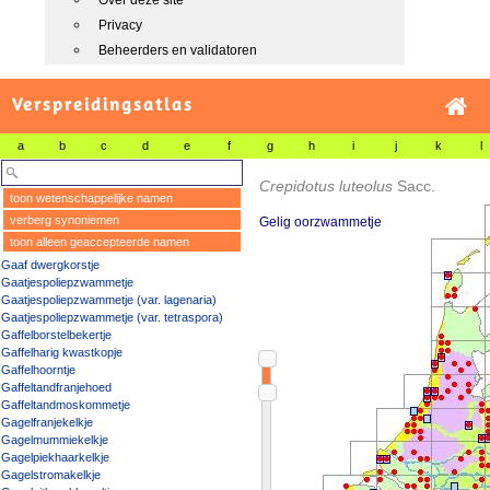
Over deze site
Privacy
Beheerders en validatoren
Verspreidingsatlas
a
b
c
d
e
f
g
h
i
j
k
l
Crepidotus luteolus
Sacc.
toon wetenschappelijke namen
verberg synoniemen
Gelig oorzwammetje
toon alleen geaccepteerde namen
Gaaf dwergkorstje
Gaatjespoliepzwammetje
Gaatjespoliepzwammetje (var. lagenaria)
Gaatjespoliepzwammetje (var. tetraspora)
Gaffelborstelbekertje
Gaffelharig kwastkopje
Gaffelhoorntje
Gaffeltandfranjehoed
Gaffeltandmoskommetje
Gagelfranjekelkje
Gagelmummiekelkje
Gagelpiekhaarkelkje
Gagelstromakelkje