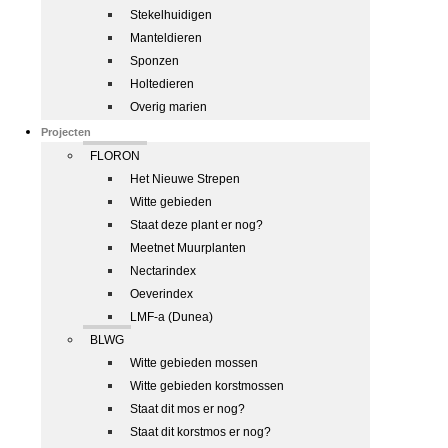
Stekelhuidigen
Manteldieren
Sponzen
Holtedieren
Overig marien
Projecten
FLORON
Het Nieuwe Strepen
Witte gebieden
Staat deze plant er nog?
Meetnet Muurplanten
Nectarindex
Oeverindex
LMF-a (Dunea)
BLWG
Witte gebieden mossen
Witte gebieden korstmossen
Staat dit mos er nog?
Staat dit korstmos er nog?