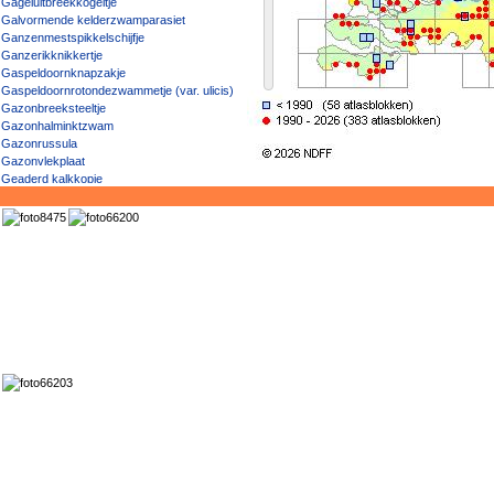
Gageluitbreekkogeltje
Galvormende kelderzwamparasiet
Ganzenmestspikkelschijfje
Ganzerikknikkertje
Gaspeldoornknapzakje
Gaspeldoornrotondezwammetje (var. ulicis)
Gazonbreeksteeltje
Gazonhalminktzwam
Gazonrussula
Gazonvlekplaat
Geaderd kalkkopje
Geaderde hertenzwam
Geaderde kluifzwam
Geaderde leemhoed
Geaderde satijnzwam
Gebarsten huidje
Gebocheld breeksteeltje
Gebocheld breeksteeltje (var. brunneola)
Gebocheld breeksteeltje (var. microspora)
Gebocheld mosklokje
Gebochelde grauwkop
Gebochelde wasplaat
Gebochelde wasplaat (f. konradii)
Gebochelde wasplaat (f. pseudopersistens)
Gebroken tweespanzwam
Gebundeld kelkpluisje
Gebundeld netpluimpje
Gebundelde champignonparasol