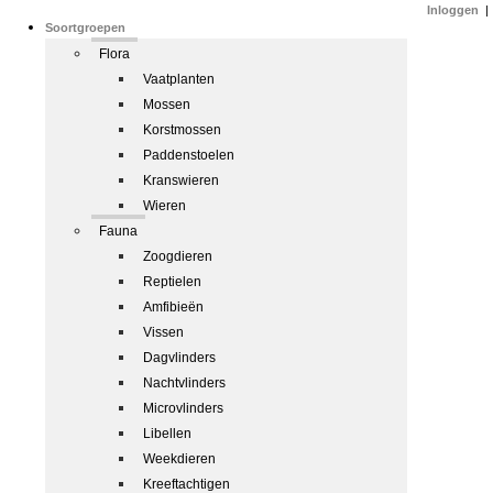
Inloggen
|
Soortgroepen
Flora
Vaatplanten
Mossen
Korstmossen
Paddenstoelen
Kranswieren
Wieren
Fauna
Zoogdieren
Reptielen
Amfibieën
Vissen
Dagvlinders
Nachtvlinders
Microvlinders
Libellen
Weekdieren
Kreeftachtigen