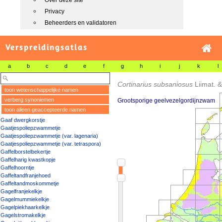
Over deze site
Privacy
Beheerders en validatoren
Verspreidingsatlas
a
b
c
d
e
f
g
h
i
j
k
l
Cortinarius subsaniosus
Liimat. 
toon wetenschappelijke namen
verberg synoniemen
Grootsporige geelvezelgordijnzwam
toon alleen geaccepteerde namen
Gaaf dwergkorstje
Gaatjespoliepzwammetje
Gaatjespoliepzwammetje (var. lagenaria)
Gaatjespoliepzwammetje (var. tetraspora)
Gaffelborstelbekertje
Gaffelharig kwastkopje
Gaffelhoorntje
Gaffeltandfranjehoed
Gaffeltandmoskommetje
Gagelfranjekelkje
Gagelmummiekelkje
Gagelpiekhaarkelkje
Gagelstromakelkje