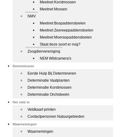
Meetnet Korstmossen
Meetnet Mossen
NMV
Meetnet Bospaddenstoelen
Meetnet Zeereeppaddenstoelen
Meetnet Moeraspaddenstoelen
Staat deze soort er nog?
Zoogdiervereniging
NEM Wildcamera's
Determineren
Eerste Hulp Bij Determineren
Determinatie Vaatplanten
Determinatie Korstmossen
Determinatie Orchideeën
Het veld in
Veldkaart printen
Contactpersonen Natuurgebieden
Waarnemingen
Waarnemingen