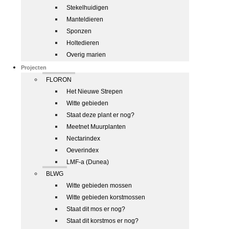
Stekelhuidigen
Manteldieren
Sponzen
Holtedieren
Overig marien
Projecten
FLORON
Het Nieuwe Strepen
Witte gebieden
Staat deze plant er nog?
Meetnet Muurplanten
Nectarindex
Oeverindex
LMF-a (Dunea)
BLWG
Witte gebieden mossen
Witte gebieden korstmossen
Staat dit mos er nog?
Staat dit korstmos er nog?