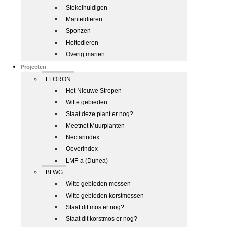
Stekelhuidigen
Manteldieren
Sponzen
Holtedieren
Overig marien
Projecten
FLORON
Het Nieuwe Strepen
Witte gebieden
Staat deze plant er nog?
Meetnet Muurplanten
Nectarindex
Oeverindex
LMF-a (Dunea)
BLWG
Witte gebieden mossen
Witte gebieden korstmossen
Staat dit mos er nog?
Staat dit korstmos er nog?