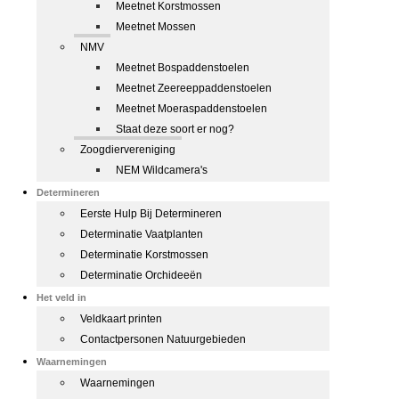
Meetnet Korstmossen
Meetnet Mossen
NMV
Meetnet Bospaddenstoelen
Meetnet Zeereeppaddenstoelen
Meetnet Moeraspaddenstoelen
Staat deze soort er nog?
Zoogdiervereniging
NEM Wildcamera's
Determineren
Eerste Hulp Bij Determineren
Determinatie Vaatplanten
Determinatie Korstmossen
Determinatie Orchideeën
Het veld in
Veldkaart printen
Contactpersonen Natuurgebieden
Waarnemingen
Waarnemingen