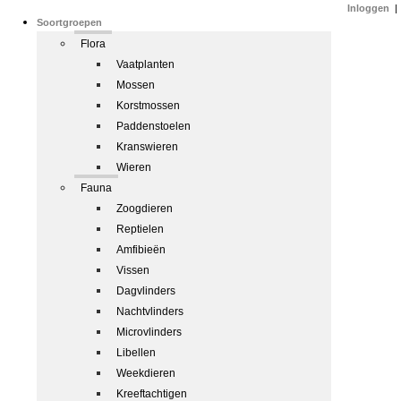
Inloggen
|
Soortgroepen
Flora
Vaatplanten
Mossen
Korstmossen
Paddenstoelen
Kranswieren
Wieren
Fauna
Zoogdieren
Reptielen
Amfibieën
Vissen
Dagvlinders
Nachtvlinders
Microvlinders
Libellen
Weekdieren
Kreeftachtigen