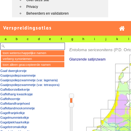
Over deze site
Privacy
Beheerders en validatoren
Verspreidingsatlas
a
b
c
d
e
f
g
h
i
j
k
l
Entoloma sericeonitens
(P.D. Ort
toon wetenschappelijke namen
verberg synoniemen
Glanzende satijnzwam
toon alleen geaccepteerde namen
Gaaf dwergkorstje
Gaatjespoliepzwammetje
Gaatjespoliepzwammetje (var. lagenaria)
Gaatjespoliepzwammetje (var. tetraspora)
Gaffelborstelbekertje
Gaffelharig kwastkopje
Gaffelhoorntje
Gaffeltandfranjehoed
Gaffeltandmoskommetje
Gagelfranjekelkje
Gagelmummiekelkje
Gagelpiekhaarkelkje
Gagelstromakelkje