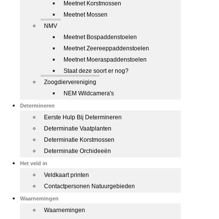
Meetnet Korstmossen
Meetnet Mossen
NMV
Meetnet Bospaddenstoelen
Meetnet Zeereeppaddenstoelen
Meetnet Moeraspaddenstoelen
Staat deze soort er nog?
Zoogdiervereniging
NEM Wildcamera's
Determineren
Eerste Hulp Bij Determineren
Determinatie Vaatplanten
Determinatie Korstmossen
Determinatie Orchideeën
Het veld in
Veldkaart printen
Contactpersonen Natuurgebieden
Waarnemingen
Waarnemingen