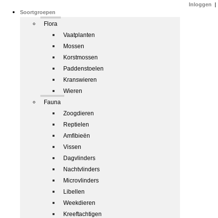
Inloggen
|
Soortgroepen
Flora
Vaatplanten
Mossen
Korstmossen
Paddenstoelen
Kranswieren
Wieren
Fauna
Zoogdieren
Reptielen
Amfibieën
Vissen
Dagvlinders
Nachtvlinders
Microvlinders
Libellen
Weekdieren
Kreeftachtigen