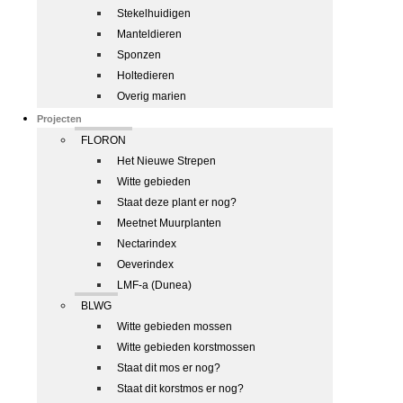
Stekelhuidigen
Manteldieren
Sponzen
Holtedieren
Overig marien
Projecten
FLORON
Het Nieuwe Strepen
Witte gebieden
Staat deze plant er nog?
Meetnet Muurplanten
Nectarindex
Oeverindex
LMF-a (Dunea)
BLWG
Witte gebieden mossen
Witte gebieden korstmossen
Staat dit mos er nog?
Staat dit korstmos er nog?