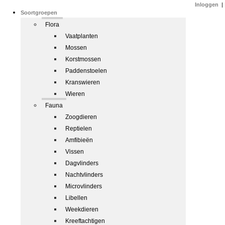
Inloggen
|
Soortgroepen
Flora
Vaatplanten
Mossen
Korstmossen
Paddenstoelen
Kranswieren
Wieren
Fauna
Zoogdieren
Reptielen
Amfibieën
Vissen
Dagvlinders
Nachtvlinders
Microvlinders
Libellen
Weekdieren
Kreeftachtigen