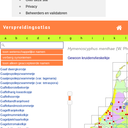
Over deze site
Privacy
Beheerders en validatoren
Verspreidingsatlas
a
b
c
d
e
f
g
h
i
j
k
l
Hymenoscyphus menthae
(W. Phi
toon wetenschappelijke namen
verberg synoniemen
Gewoon kruidenvlieskelkje
toon alleen geaccepteerde namen
Gaaf dwergkorstje
Gaatjespoliepzwammetje
Gaatjespoliepzwammetje (var. lagenaria)
Gaatjespoliepzwammetje (var. tetraspora)
Gaffelborstelbekertje
Gaffelharig kwastkopje
Gaffelhoorntje
Gaffeltandfranjehoed
Gaffeltandmoskommetje
Gagelfranjekelkje
Gagelmummiekelkje
Gagelpiekhaarkelkje
Gagelstromakelkje