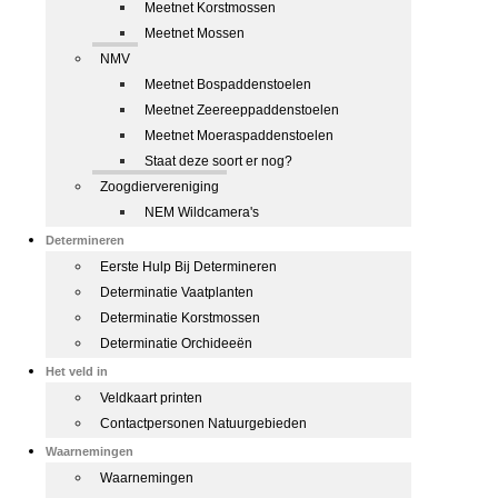
Meetnet Korstmossen
Meetnet Mossen
NMV
Meetnet Bospaddenstoelen
Meetnet Zeereeppaddenstoelen
Meetnet Moeraspaddenstoelen
Staat deze soort er nog?
Zoogdiervereniging
NEM Wildcamera's
Determineren
Eerste Hulp Bij Determineren
Determinatie Vaatplanten
Determinatie Korstmossen
Determinatie Orchideeën
Het veld in
Veldkaart printen
Contactpersonen Natuurgebieden
Waarnemingen
Waarnemingen