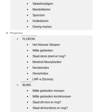
Stekelhuidigen
Manteldieren
Sponzen
Holtedieren
Overig marien
Projecten
FLORON
Het Nieuwe Strepen
Witte gebieden
Staat deze plant er nog?
Meetnet Muurplanten
Nectarindex
Oeverindex
LMF-a (Dunea)
BLWG
Witte gebieden mossen
Witte gebieden korstmossen
Staat dit mos er nog?
Staat dit korstmos er nog?