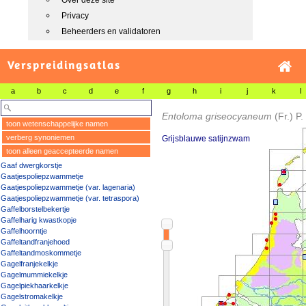
Over deze site
Privacy
Beheerders en validatoren
Verspreidingsatlas
a
b
c
d
e
f
g
h
i
j
k
l
Entoloma griseocyaneum
(Fr.) P
toon wetenschappelijke namen
verberg synoniemen
Grijsblauwe satijnzwam
toon alleen geaccepteerde namen
Gaaf dwergkorstje
Gaatjespoliepzwammetje
Gaatjespoliepzwammetje (var. lagenaria)
Gaatjespoliepzwammetje (var. tetraspora)
Gaffelborstelbekertje
Gaffelharig kwastkopje
Gaffelhoorntje
Gaffeltandfranjehoed
Gaffeltandmoskommetje
Gagelfranjekelkje
Gagelmummiekelkje
Gagelpiekhaarkelkje
Gagelstromakelkje