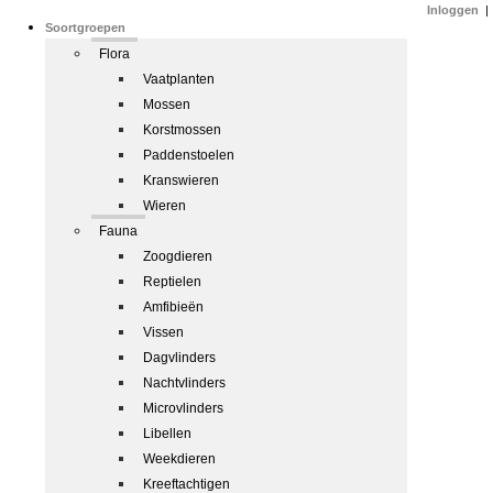
Inloggen
|
Soortgroepen
Flora
Vaatplanten
Mossen
Korstmossen
Paddenstoelen
Kranswieren
Wieren
Fauna
Zoogdieren
Reptielen
Amfibieën
Vissen
Dagvlinders
Nachtvlinders
Microvlinders
Libellen
Weekdieren
Kreeftachtigen