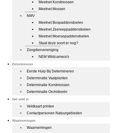
Meetnet Korstmossen
Meetnet Mossen
NMV
Meetnet Bospaddenstoelen
Meetnet Zeereeppaddenstoelen
Meetnet Moeraspaddenstoelen
Staat deze soort er nog?
Zoogdiervereniging
NEM Wildcamera's
Determineren
Eerste Hulp Bij Determineren
Determinatie Vaatplanten
Determinatie Korstmossen
Determinatie Orchideeën
Het veld in
Veldkaart printen
Contactpersonen Natuurgebieden
Waarnemingen
Waarnemingen