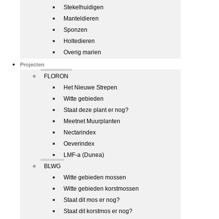
Stekelhuidigen
Manteldieren
Sponzen
Holtedieren
Overig marien
Projecten
FLORON
Het Nieuwe Strepen
Witte gebieden
Staat deze plant er nog?
Meetnet Muurplanten
Nectarindex
Oeverindex
LMF-a (Dunea)
BLWG
Witte gebieden mossen
Witte gebieden korstmossen
Staat dit mos er nog?
Staat dit korstmos er nog?