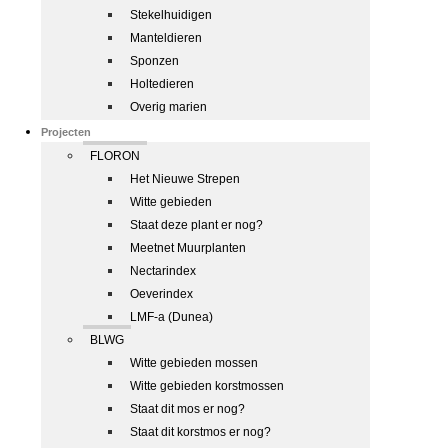
Stekelhuidigen
Manteldieren
Sponzen
Holtedieren
Overig marien
Projecten
FLORON
Het Nieuwe Strepen
Witte gebieden
Staat deze plant er nog?
Meetnet Muurplanten
Nectarindex
Oeverindex
LMF-a (Dunea)
BLWG
Witte gebieden mossen
Witte gebieden korstmossen
Staat dit mos er nog?
Staat dit korstmos er nog?