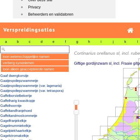
Over deze site
Privacy
Beheerders en validatoren
Verspreidingsatlas
a
b
c
d
e
f
g
h
i
j
k
l
Cortinarius orellanus sl, incl. rube
toon wetenschappelijke namen
verberg synoniemen
Giftige gordijnzwam sl, incl. Fraaie gi
toon alleen geaccepteerde namen
Gaaf dwergkorstje
Gaatjespoliepzwammetje
Gaatjespoliepzwammetje (var. lagenaria)
Gaatjespoliepzwammetje (var. tetraspora)
Gaffelborstelbekertje
Gaffelharig kwastkopje
Gaffelhoorntje
Gaffeltandfranjehoed
Gaffeltandmoskommetje
Gagelfranjekelkje
Gagelmummiekelkje
Gagelpiekhaarkelkje
Gagelstromakelkje