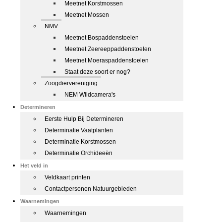
Meetnet Korstmossen
Meetnet Mossen
NMV
Meetnet Bospaddenstoelen
Meetnet Zeereeppaddenstoelen
Meetnet Moeraspaddenstoelen
Staat deze soort er nog?
Zoogdiervereniging
NEM Wildcamera's
Determineren
Eerste Hulp Bij Determineren
Determinatie Vaatplanten
Determinatie Korstmossen
Determinatie Orchideeën
Het veld in
Veldkaart printen
Contactpersonen Natuurgebieden
Waarnemingen
Waarnemingen