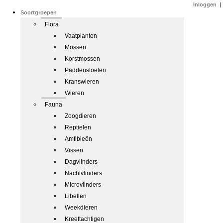
Inloggen
|
Soortgroepen
Flora
Vaatplanten
Mossen
Korstmossen
Paddenstoelen
Kranswieren
Wieren
Fauna
Zoogdieren
Reptielen
Amfibieën
Vissen
Dagvlinders
Nachtvlinders
Microvlinders
Libellen
Weekdieren
Kreeftachtigen