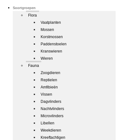
Soortgroepen
Flora
Vaatplanten
Mossen
Korstmossen
Paddenstoelen
Kranswieren
Wieren
Fauna
Zoogdieren
Reptielen
Amfibieën
Vissen
Dagvlinders
Nachtvlinders
Microvlinders
Libellen
Weekdieren
Kreeftachtigen