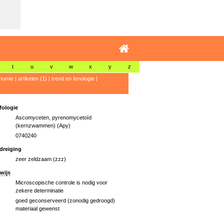
t
u
v
w
x
y
z
nomie
|
artikelen (1)
|
trend en fenologie
|
ologie
Ascomyceten, pyrenomycetoïd
(kernzwammen) (Apy)
0740240
dreiging
zeer zeldzaam (zzz)
wijs
Microscopische controle is nodig voor
zekere determinatie
goed geconserveerd (zonodig gedroogd)
materiaal gewenst