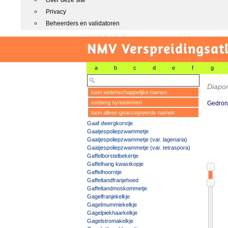
Over deze site
Privacy
Beheerders en validatoren
NMV Verspreidingsat
a
b
c
d
e
f
g
Diapor
toon wetenschappelijke namen
verberg synoniemen
Gedrong
toon alleen geaccepteerde namen
Gaaf dwergkorstje
Gaatjespoliepzwammetje
Gaatjespoliepzwammetje (var. lagenaria)
Gaatjespoliepzwammetje (var. tetraspora)
Gaffelborstelbekertje
Gaffelharig kwastkopje
Gaffelhoorntje
Gaffeltandfranjehoed
Gaffeltandmoskommetje
Gagelfranjekelkje
Gagelmummiekelkje
Gagelpiekhaarkelkje
Gagelstromakelkje