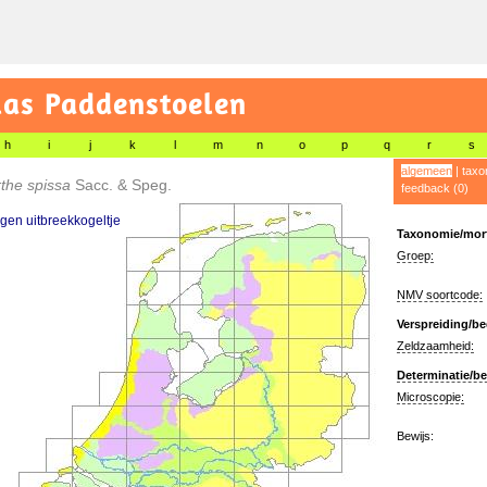
las Paddenstoelen
h
i
j
k
l
m
n
o
p
q
r
s
algemeen
|
taxo
the spissa
Sacc. & Speg.
feedback (0)
en uitbreekkogeltje
Taxonomie/morf
Groep:
NMV soortcode:
Verspreiding/be
Zeldzaamheid:
Determinatie/be
Microscopie:
Bewijs: