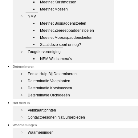
Meetnet Korstmossen
Meetnet Mossen
NMV
Meetnet Bospaddenstoelen
Meetnet Zeereeppaddenstoelen
Meetnet Moeraspaddenstoelen
Staat deze soort er nog?
Zoogdiervereniging
NEM Wildcamera's
Determineren
Eerste Hulp Bij Determineren
Determinatie Vaatplanten
Determinatie Korstmossen
Determinatie Orchideeën
Het veld in
Veldkaart printen
Contactpersonen Natuurgebieden
Waarnemingen
Waarnemingen