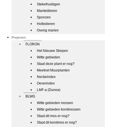
Stekelhuidigen
Manteldieren
Sponzen
Holtedieren
Overig marien
Projecten
FLORON
Het Nieuwe Strepen
Witte gebieden
Staat deze plant er nog?
Meetnet Muurplanten
Nectarindex
Oeverindex
LMF-a (Dunea)
BLWG
Witte gebieden mossen
Witte gebieden korstmossen
Staat dit mos er nog?
Staat dit korstmos er nog?