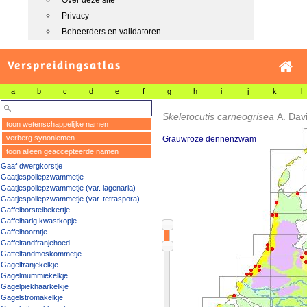
Over deze site
Privacy
Beheerders en validatoren
Verspreidingsatlas
a
b
c
d
e
f
g
h
i
j
k
l
Skeletocutis carneogrisea
A. Dav
toon wetenschappelijke namen
verberg synoniemen
Grauwroze dennenzwam
toon alleen geaccepteerde namen
Gaaf dwergkorstje
Gaatjespoliepzwammetje
Gaatjespoliepzwammetje (var. lagenaria)
Gaatjespoliepzwammetje (var. tetraspora)
Gaffelborstelbekertje
Gaffelharig kwastkopje
Gaffelhoorntje
Gaffeltandfranjehoed
Gaffeltandmoskommetje
Gagelfranjekelkje
Gagelmummiekelkje
Gagelpiekhaarkelkje
Gagelstromakelkje