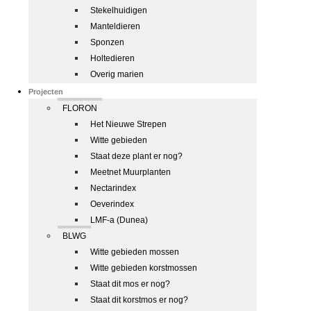
Stekelhuidigen
Manteldieren
Sponzen
Holtedieren
Overig marien
Projecten
FLORON
Het Nieuwe Strepen
Witte gebieden
Staat deze plant er nog?
Meetnet Muurplanten
Nectarindex
Oeverindex
LMF-a (Dunea)
BLWG
Witte gebieden mossen
Witte gebieden korstmossen
Staat dit mos er nog?
Staat dit korstmos er nog?