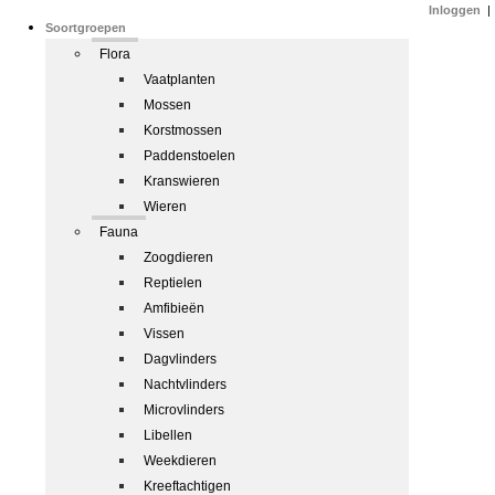
Inloggen
|
Soortgroepen
Flora
Vaatplanten
Mossen
Korstmossen
Paddenstoelen
Kranswieren
Wieren
Fauna
Zoogdieren
Reptielen
Amfibieën
Vissen
Dagvlinders
Nachtvlinders
Microvlinders
Libellen
Weekdieren
Kreeftachtigen