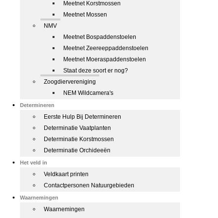
Meetnet Korstmossen
Meetnet Mossen
NMV
Meetnet Bospaddenstoelen
Meetnet Zeereeppaddenstoelen
Meetnet Moeraspaddenstoelen
Staat deze soort er nog?
Zoogdiervereniging
NEM Wildcamera's
Determineren
Eerste Hulp Bij Determineren
Determinatie Vaatplanten
Determinatie Korstmossen
Determinatie Orchideeën
Het veld in
Veldkaart printen
Contactpersonen Natuurgebieden
Waarnemingen
Waarnemingen