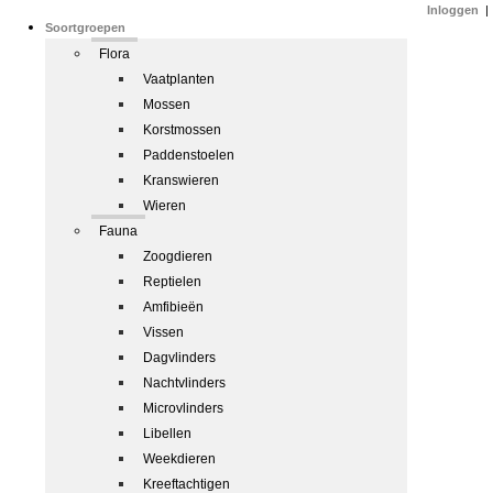
Inloggen
|
Soortgroepen
Flora
Vaatplanten
Mossen
Korstmossen
Paddenstoelen
Kranswieren
Wieren
Fauna
Zoogdieren
Reptielen
Amfibieën
Vissen
Dagvlinders
Nachtvlinders
Microvlinders
Libellen
Weekdieren
Kreeftachtigen