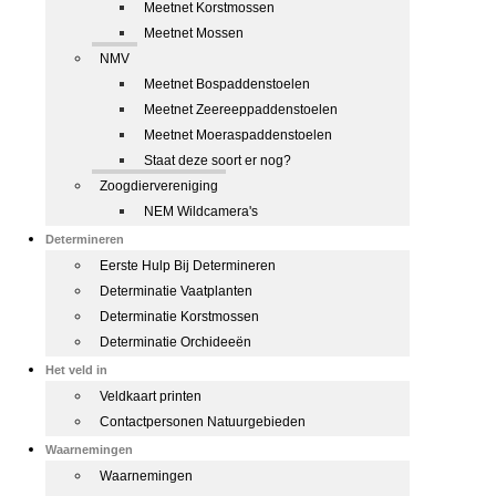
Meetnet Korstmossen
Meetnet Mossen
NMV
Meetnet Bospaddenstoelen
Meetnet Zeereeppaddenstoelen
Meetnet Moeraspaddenstoelen
Staat deze soort er nog?
Zoogdiervereniging
NEM Wildcamera's
Determineren
Eerste Hulp Bij Determineren
Determinatie Vaatplanten
Determinatie Korstmossen
Determinatie Orchideeën
Het veld in
Veldkaart printen
Contactpersonen Natuurgebieden
Waarnemingen
Waarnemingen