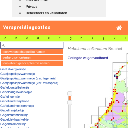
Over deze site
Privacy
Beheerders en validatoren
Verspreidingsatlas
a
b
c
d
e
f
g
h
i
j
k
l
Hebeloma collariatum
Bruchet
toon wetenschappelijke namen
verberg synoniemen
Geringde wilgenvaalhoed
toon alleen geaccepteerde namen
Gaaf dwergkorstje
Gaatjespoliepzwammetje
Gaatjespoliepzwammetje (var. lagenaria)
Gaatjespoliepzwammetje (var. tetraspora)
Gaffelborstelbekertje
Gaffelharig kwastkopje
Gaffelhoorntje
Gaffeltandfranjehoed
Gaffeltandmoskommetje
Gagelfranjekelkje
Gagelmummiekelkje
Gagelpiekhaarkelkje
Gagelstromakelkje