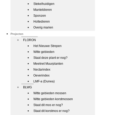
Stekelhuidigen
Manteldieren
Sponzen
Holtedieren
Overig marien
Projecten
FLORON
Het Nieuwe Strepen
Witte gebieden
Staat deze plant er nog?
Meetnet Muurplanten
Nectarindex
Oeverindex
LMF-a (Dunea)
BLWG
Witte gebieden mossen
Witte gebieden korstmossen
Staat dit mos er nog?
Staat dit korstmos er nog?