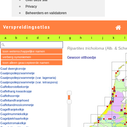
Over deze site
Privacy
Beheerders en validatoren
Verspreidingsatlas
a
b
c
d
e
f
g
h
i
j
k
l
Ripartites tricholoma
(Alb. & Schw
toon wetenschappelijke namen
verberg synoniemen
Gewoon vilthoedje
toon alleen geaccepteerde namen
Gaaf dwergkorstje
Gaatjespoliepzwammetje
Gaatjespoliepzwammetje (var. lagenaria)
Gaatjespoliepzwammetje (var. tetraspora)
Gaffelborstelbekertje
Gaffelharig kwastkopje
Gaffelhoorntje
Gaffeltandfranjehoed
Gaffeltandmoskommetje
Gagelfranjekelkje
Gagelmummiekelkje
Gagelpiekhaarkelkje
Gagelstromakelkje