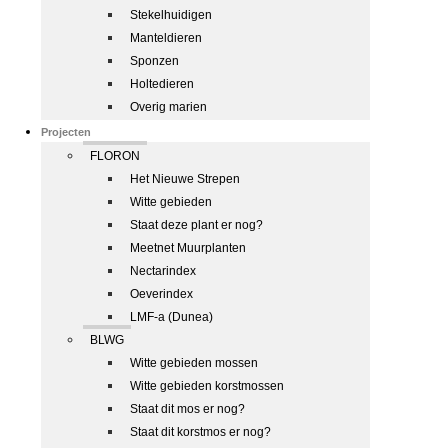
Stekelhuidigen
Manteldieren
Sponzen
Holtedieren
Overig marien
Projecten
FLORON
Het Nieuwe Strepen
Witte gebieden
Staat deze plant er nog?
Meetnet Muurplanten
Nectarindex
Oeverindex
LMF-a (Dunea)
BLWG
Witte gebieden mossen
Witte gebieden korstmossen
Staat dit mos er nog?
Staat dit korstmos er nog?