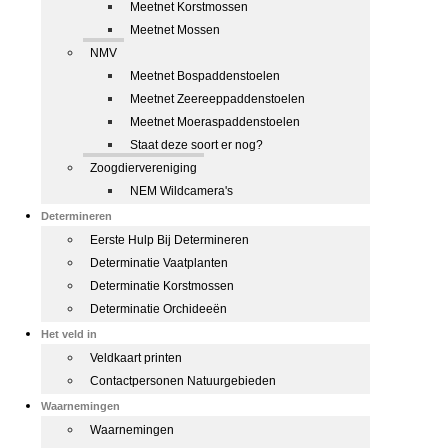
Meetnet Korstmossen
Meetnet Mossen
NMV
Meetnet Bospaddenstoelen
Meetnet Zeereeppaddenstoelen
Meetnet Moeraspaddenstoelen
Staat deze soort er nog?
Zoogdiervereniging
NEM Wildcamera's
Determineren
Eerste Hulp Bij Determineren
Determinatie Vaatplanten
Determinatie Korstmossen
Determinatie Orchideeën
Het veld in
Veldkaart printen
Contactpersonen Natuurgebieden
Waarnemingen
Waarnemingen