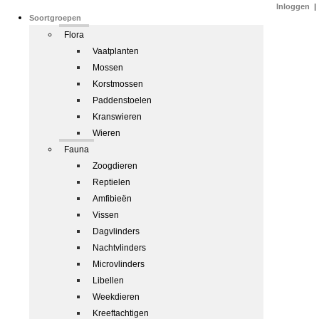
Inloggen
|
Soortgroepen
Flora
Vaatplanten
Mossen
Korstmossen
Paddenstoelen
Kranswieren
Wieren
Fauna
Zoogdieren
Reptielen
Amfibieën
Vissen
Dagvlinders
Nachtvlinders
Microvlinders
Libellen
Weekdieren
Kreeftachtigen