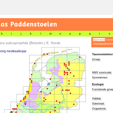
las Paddenstoelen
h
i
j
k
l
m
n
o
p
q
r
s
algemeen
|
over
ica subcoprophila
(Britzelm.) E. Horak
standaardwerke
orig mestkaalkopje
Taxonomie/morf
Groep:
NMV soortcode:
Synoniemen:
Ecologie
Functionele groe
Habitat:
Substraat:
Organisme: