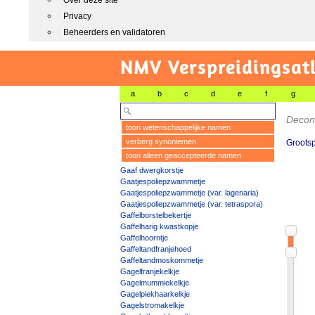
Over deze site
Privacy
Beheerders en validatoren
NMV Verspreidingsat
a
b
c
d
e
f
g
Decon
toon wetenschappelijke namen
verberg synoniemen
Grootsp
toon alleen geaccepteerde namen
Gaaf dwergkorstje
Gaatjespoliepzwammetje
Gaatjespoliepzwammetje (var. lagenaria)
Gaatjespoliepzwammetje (var. tetraspora)
Gaffelborstelbekertje
Gaffelharig kwastkopje
Gaffelhoorntje
Gaffeltandfranjehoed
Gaffeltandmoskommetje
Gagelfranjekelkje
Gagelmummiekelkje
Gagelpiekhaarkelkje
Gagelstromakelkje