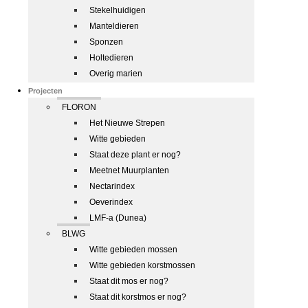
Stekelhuidigen
Manteldieren
Sponzen
Holtedieren
Overig marien
Projecten
FLORON
Het Nieuwe Strepen
Witte gebieden
Staat deze plant er nog?
Meetnet Muurplanten
Nectarindex
Oeverindex
LMF-a (Dunea)
BLWG
Witte gebieden mossen
Witte gebieden korstmossen
Staat dit mos er nog?
Staat dit korstmos er nog?