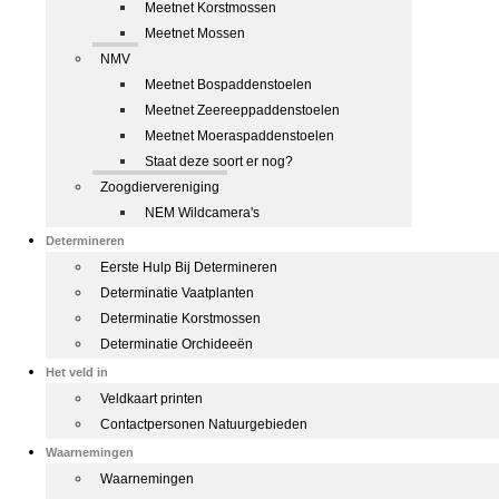
Meetnet Korstmossen
Meetnet Mossen
NMV
Meetnet Bospaddenstoelen
Meetnet Zeereeppaddenstoelen
Meetnet Moeraspaddenstoelen
Staat deze soort er nog?
Zoogdiervereniging
NEM Wildcamera's
Determineren
Eerste Hulp Bij Determineren
Determinatie Vaatplanten
Determinatie Korstmossen
Determinatie Orchideeën
Het veld in
Veldkaart printen
Contactpersonen Natuurgebieden
Waarnemingen
Waarnemingen