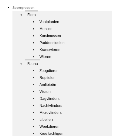
Soortgroepen
Flora
Vaatplanten
Mossen
Korstmossen
Paddenstoelen
Kranswieren
Wieren
Fauna
Zoogdieren
Reptielen
Amfibieën
Vissen
Dagvlinders
Nachtvlinders
Microvlinders
Libellen
Weekdieren
Kreeftachtigen