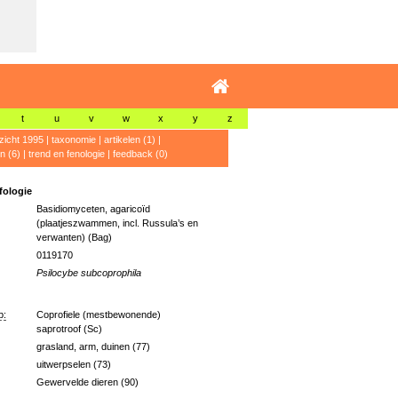
t
u
v
w
x
y
z
zicht 1995
|
taxonomie
|
artikelen (1)
|
n (6)
|
trend en fenologie
|
feedback (0)
ologie
Basidiomyceten, agaricoïd
(plaatjeszwammen, incl. Russula’s en
verwanten) (Bag)
0119170
Psilocybe subcoprophila
p:
Coprofiele (mestbewonende)
saprotroof (Sc)
grasland, arm, duinen (77)
uitwerpselen (73)
Gewervelde dieren (90)