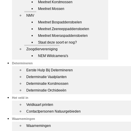
Meetnet Korstmossen
Meetnet Mossen
NMV
Meetnet Bospaddenstoelen
Meetnet Zeereeppaddenstoelen
Meetnet Moeraspaddenstoelen
Staat deze soort er nog?
Zoogdiervereniging
NEM Wildcamera's
Determineren
Eerste Hulp Bij Determineren
Determinatie Vaatplanten
Determinatie Korstmossen
Determinatie Orchideeën
Het veld in
Veldkaart printen
Contactpersonen Natuurgebieden
Waarnemingen
Waarnemingen