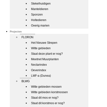
Stekelhuidigen
Manteldieren
Sponzen
Holtedieren
Overig marien
Projecten
FLORON
Het Nieuwe Strepen
Witte gebieden
Staat deze plant er nog?
Meetnet Muurplanten
Nectarindex
Oeverindex
LMF-a (Dunea)
BLWG
Witte gebieden mossen
Witte gebieden korstmossen
Staat dit mos er nog?
Staat dit korstmos er nog?