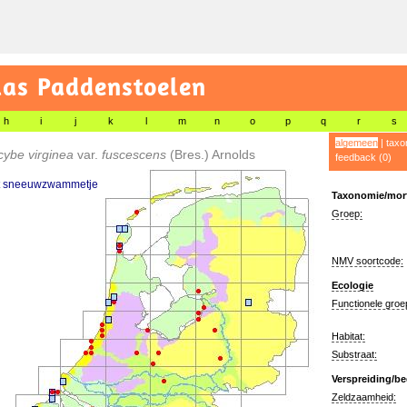
las Paddenstoelen
h
i
j
k
l
m
n
o
p
q
r
s
algemeen
|
taxo
cybe virginea
var.
fuscescens
(Bres.) Arnolds
feedback (0)
t sneeuwzwammetje
Taxonomie/morf
Groep:
NMV soortcode:
Ecologie
Functionele groe
Habitat:
Substraat:
Verspreiding/be
Zeldzaamheid: