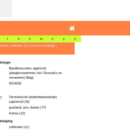
t
u
v
w
x
y
z
nomie
|
artikelen (3)
|
trend en fenologie
|
ologie
Basidiomyceten, agaricoïd
(plaatjeszwammen, incl. Russula’s en
verwanten) (Bag)
0014030
p:
Terrestrische (bodembewonende)
saprotroof (St)
grasland, arm, duinen (77)
humus (12)
dreiging
zeldzaam (zz)