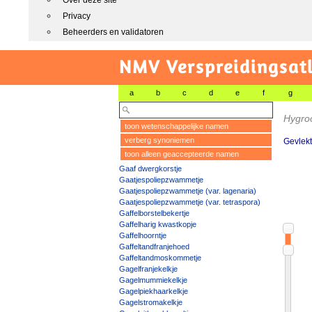
Over deze site
Privacy
Beheerders en validatoren
NMV Verspreidingsat
a
b
c
d
e
f
g
Hygro
toon wetenschappelijke namen
verberg synoniemen
Gevlek
toon alleen geaccepteerde namen
Gaaf dwergkorstje
Gaatjespoliepzwammetje
Gaatjespoliepzwammetje (var. lagenaria)
Gaatjespoliepzwammetje (var. tetraspora)
Gaffelborstelbekertje
Gaffelharig kwastkopje
Gaffelhoorntje
Gaffeltandfranjehoed
Gaffeltandmoskommetje
Gagelfranjekelkje
Gagelmummiekelkje
Gagelpiekhaarkelkje
Gagelstromakelkje