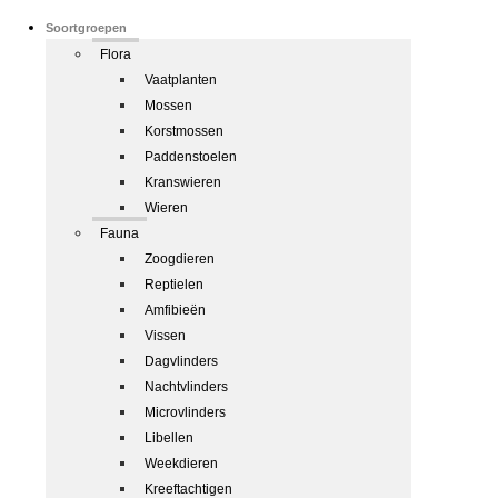
Soortgroepen
Flora
Vaatplanten
Mossen
Korstmossen
Paddenstoelen
Kranswieren
Wieren
Fauna
Zoogdieren
Reptielen
Amfibieën
Vissen
Dagvlinders
Nachtvlinders
Microvlinders
Libellen
Weekdieren
Kreeftachtigen