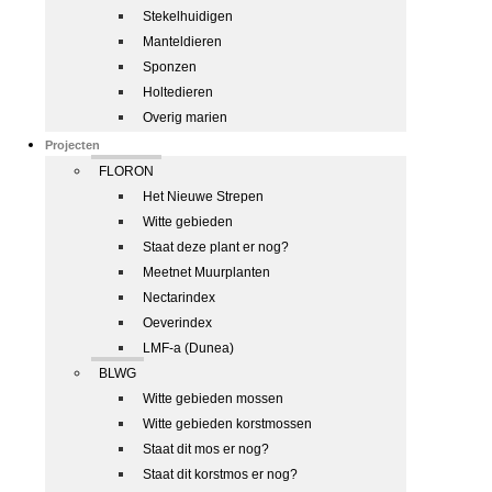
Stekelhuidigen
Manteldieren
Sponzen
Holtedieren
Overig marien
Projecten
FLORON
Het Nieuwe Strepen
Witte gebieden
Staat deze plant er nog?
Meetnet Muurplanten
Nectarindex
Oeverindex
LMF-a (Dunea)
BLWG
Witte gebieden mossen
Witte gebieden korstmossen
Staat dit mos er nog?
Staat dit korstmos er nog?