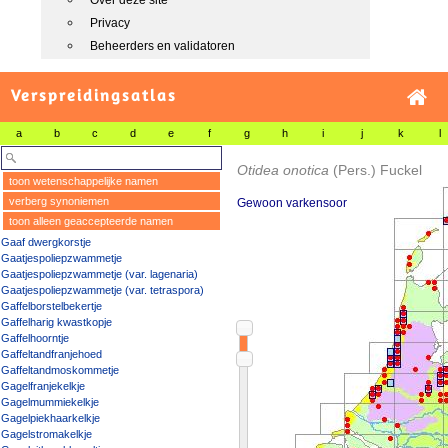
Over deze site
Privacy
Beheerders en validatoren
Verspreidingsatlas
a
b
c
d
e
f
g
h
i
j
k
l
Otidea onotica
(Pers.) Fuckel
toon wetenschappelijke namen
verberg synoniemen
Gewoon varkensoor
toon alleen geaccepteerde namen
Gaaf dwergkorstje
Gaatjespoliepzwammetje
Gaatjespoliepzwammetje (var. lagenaria)
Gaatjespoliepzwammetje (var. tetraspora)
Gaffelborstelbekertje
Gaffelharig kwastkopje
Gaffelhoorntje
Gaffeltandfranjehoed
Gaffeltandmoskommetje
Gagelfranjekelkje
Gagelmummiekelkje
Gagelpiekhaarkelkje
Gagelstromakelkje