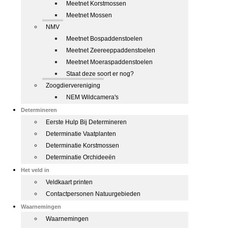
Meetnet Korstmossen
Meetnet Mossen
NMV
Meetnet Bospaddenstoelen
Meetnet Zeereeppaddenstoelen
Meetnet Moeraspaddenstoelen
Staat deze soort er nog?
Zoogdiervereniging
NEM Wildcamera's
Determineren
Eerste Hulp Bij Determineren
Determinatie Vaatplanten
Determinatie Korstmossen
Determinatie Orchideeën
Het veld in
Veldkaart printen
Contactpersonen Natuurgebieden
Waarnemingen
Waarnemingen