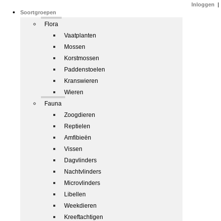
Inloggen
|
Soortgroepen
Flora
Vaatplanten
Mossen
Korstmossen
Paddenstoelen
Kranswieren
Wieren
Fauna
Zoogdieren
Reptielen
Amfibieën
Vissen
Dagvlinders
Nachtvlinders
Microvlinders
Libellen
Weekdieren
Kreeftachtigen