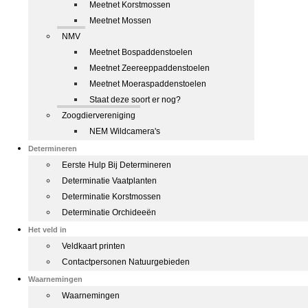
Meetnet Korstmossen
Meetnet Mossen
NMV
Meetnet Bospaddenstoelen
Meetnet Zeereeppaddenstoelen
Meetnet Moeraspaddenstoelen
Staat deze soort er nog?
Zoogdiervereniging
NEM Wildcamera's
Determineren
Eerste Hulp Bij Determineren
Determinatie Vaatplanten
Determinatie Korstmossen
Determinatie Orchideeën
Het veld in
Veldkaart printen
Contactpersonen Natuurgebieden
Waarnemingen
Waarnemingen