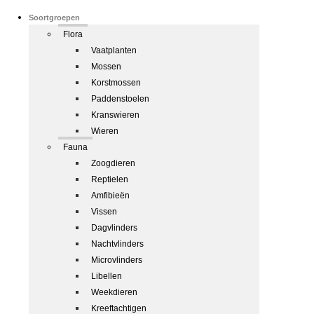
Soortgroepen
Flora
Vaatplanten
Mossen
Korstmossen
Paddenstoelen
Kranswieren
Wieren
Fauna
Zoogdieren
Reptielen
Amfibieën
Vissen
Dagvlinders
Nachtvlinders
Microvlinders
Libellen
Weekdieren
Kreeftachtigen