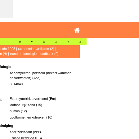
t
u
v
w
x
y
z
zicht 1995
|
taxonomie
|
artikelen (2)
|
n (4)
|
trend en fenologie
|
feedback (0)
ologie
Ascomyceten, pezizoïd (bekerzwammen
en verwanten) (Ape)
0614040
p:
Ectomycorrhiza vormend (Em)
loofbos, rijk zand (15)
humus (12)
Loofbomen en -struiken (10)
dreiging
zeer zeldzaam (zzz)
Ernstig bedreigd (EB)