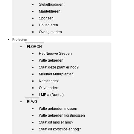
Stekelhuidigen
Manteldieren
Sponzen
Holtedieren
Overig marien
Projecten
FLORON
Het Nieuwe Strepen
Witte gebieden
Staat deze plant er nog?
Meetnet Muurplanten
Nectarindex
Oeverindex
LMF-a (Dunea)
BLWG
Witte gebieden mossen
Witte gebieden korstmossen
Staat dit mos er nog?
Staat dit korstmos er nog?