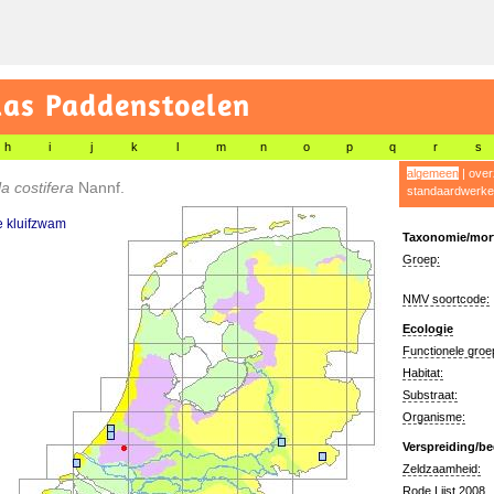
las Paddenstoelen
h
i
j
k
l
m
n
o
p
q
r
s
algemeen
|
over
la costifera
Nannf.
standaardwerke
e kluifzwam
Taxonomie/morf
Groep:
NMV soortcode:
Ecologie
Functionele groe
Habitat:
Substraat:
Organisme:
Verspreiding/be
Zeldzaamheid:
Rode Lijst 2008