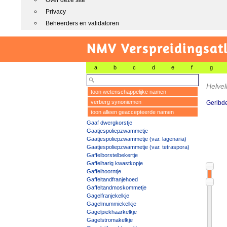
Over deze site
Privacy
Beheerders en validatoren
NMV Verspreidingsat
a
b
c
d
e
f
g
Helvel
toon wetenschappelijke namen
verberg synoniemen
Geribd
toon alleen geaccepteerde namen
Gaaf dwergkorstje
Gaatjespoliepzwammetje
Gaatjespoliepzwammetje (var. lagenaria)
Gaatjespoliepzwammetje (var. tetraspora)
Gaffelborstelbekertje
Gaffelharig kwastkopje
Gaffelhoorntje
Gaffeltandfranjehoed
Gaffeltandmoskommetje
Gagelfranjekelkje
Gagelmummiekelkje
Gagelpiekhaarkelkje
Gagelstromakelkje