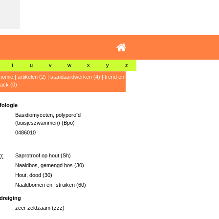
t
u
v
w
x
y
z
nomie
|
artikelen (2)
|
standaardwerken (4)
|
trend en
ack (0)
ologie
Basidiomyceten, polyporoïd
(buisjeszwammen) (Bpo)
0486010
p:
Saprotroof op hout (Sh)
Naaldbos, gemengd bos (30)
Hout, dood (30)
Naaldbomen en -struiken (60)
dreiging
zeer zeldzaam (zzz)