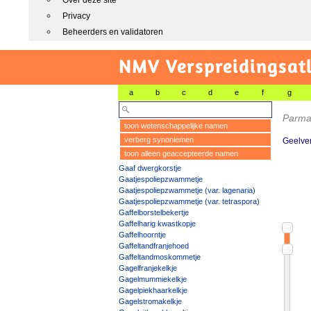
Over deze site
Privacy
Beheerders en validatoren
NMV Verspreidingsat
a
b
c
d
e
f
g
Parma
toon wetenschappelijke namen
verberg synoniemen
Geelver
toon alleen geaccepteerde namen
Gaaf dwergkorstje
Gaatjespoliepzwammetje
Gaatjespoliepzwammetje (var. lagenaria)
Gaatjespoliepzwammetje (var. tetraspora)
Gaffelborstelbekertje
Gaffelharig kwastkopje
Gaffelhoorntje
Gaffeltandfranjehoed
Gaffeltandmoskommetje
Gagelfranjekelkje
Gagelmummiekelkje
Gagelpiekhaarkelkje
Gagelstromakelkje