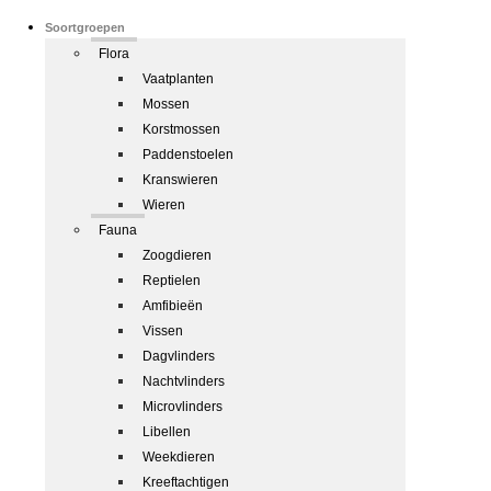
Soortgroepen
Flora
Vaatplanten
Mossen
Korstmossen
Paddenstoelen
Kranswieren
Wieren
Fauna
Zoogdieren
Reptielen
Amfibieën
Vissen
Dagvlinders
Nachtvlinders
Microvlinders
Libellen
Weekdieren
Kreeftachtigen