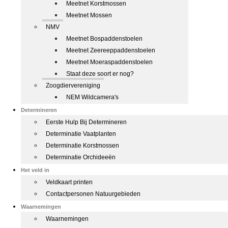
Meetnet Korstmossen
Meetnet Mossen
NMV
Meetnet Bospaddenstoelen
Meetnet Zeereeppaddenstoelen
Meetnet Moeraspaddenstoelen
Staat deze soort er nog?
Zoogdiervereniging
NEM Wildcamera's
Determineren
Eerste Hulp Bij Determineren
Determinatie Vaatplanten
Determinatie Korstmossen
Determinatie Orchideeën
Het veld in
Veldkaart printen
Contactpersonen Natuurgebieden
Waarnemingen
Waarnemingen