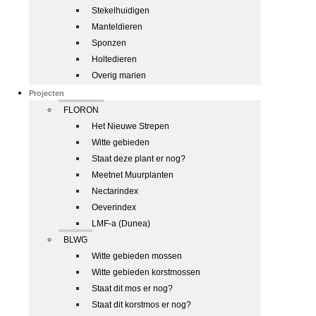
Stekelhuidigen
Manteldieren
Sponzen
Holtedieren
Overig marien
Projecten
FLORON
Het Nieuwe Strepen
Witte gebieden
Staat deze plant er nog?
Meetnet Muurplanten
Nectarindex
Oeverindex
LMF-a (Dunea)
BLWG
Witte gebieden mossen
Witte gebieden korstmossen
Staat dit mos er nog?
Staat dit korstmos er nog?