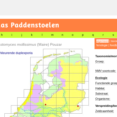
las Paddenstoelen
h
i
j
k
l
m
n
o
p
q
r
s
algemeen
|
taxo
stomyces mollissimus
(Maire) Pouzar
fenologie
|
feedb
kleurende duplexporia
Taxonomie/morf
Groep:
NMV soortcode:
Ecologie
Functionele groe
Habitat:
Substraat:
Organisme:
Verspreiding/be
Zeldzaamheid: