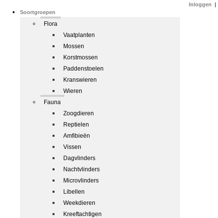
Inloggen
|
Soortgroepen
Flora
Vaatplanten
Mossen
Korstmossen
Paddenstoelen
Kranswieren
Wieren
Fauna
Zoogdieren
Reptielen
Amfibieën
Vissen
Dagvlinders
Nachtvlinders
Microvlinders
Libellen
Weekdieren
Kreeftachtigen