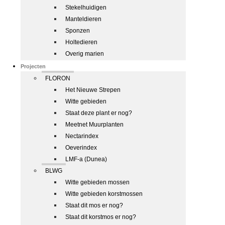
Stekelhuidigen
Manteldieren
Sponzen
Holtedieren
Overig marien
Projecten
FLORON
Het Nieuwe Strepen
Witte gebieden
Staat deze plant er nog?
Meetnet Muurplanten
Nectarindex
Oeverindex
LMF-a (Dunea)
BLWG
Witte gebieden mossen
Witte gebieden korstmossen
Staat dit mos er nog?
Staat dit korstmos er nog?