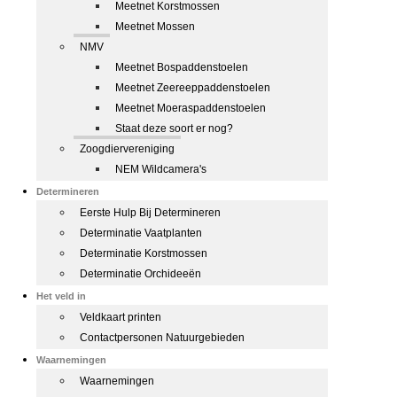
Meetnet Korstmossen
Meetnet Mossen
NMV
Meetnet Bospaddenstoelen
Meetnet Zeereeppaddenstoelen
Meetnet Moeraspaddenstoelen
Staat deze soort er nog?
Zoogdiervereniging
NEM Wildcamera's
Determineren
Eerste Hulp Bij Determineren
Determinatie Vaatplanten
Determinatie Korstmossen
Determinatie Orchideeën
Het veld in
Veldkaart printen
Contactpersonen Natuurgebieden
Waarnemingen
Waarnemingen