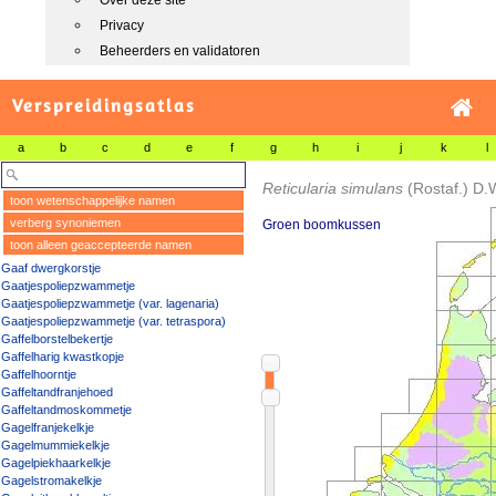
Over deze site
Privacy
Beheerders en validatoren
Verspreidingsatlas
a
b
c
d
e
f
g
h
i
j
k
l
Reticularia simulans
(Rostaf.) D.
toon wetenschappelijke namen
verberg synoniemen
Groen boomkussen
toon alleen geaccepteerde namen
Gaaf dwergkorstje
Gaatjespoliepzwammetje
Gaatjespoliepzwammetje (var. lagenaria)
Gaatjespoliepzwammetje (var. tetraspora)
Gaffelborstelbekertje
Gaffelharig kwastkopje
Gaffelhoorntje
Gaffeltandfranjehoed
Gaffeltandmoskommetje
Gagelfranjekelkje
Gagelmummiekelkje
Gagelpiekhaarkelkje
Gagelstromakelkje