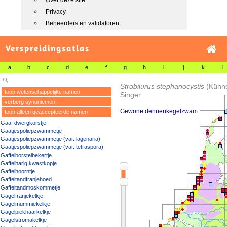
Over deze site
Privacy
Beheerders en validatoren
Verspreidingsatlas
a
b
c
d
e
f
g
h
i
j
k
l
Strobilurus stephanocystis
(Kühn
toon wetenschappelijke namen
Singer
verberg synoniemen
Gewone dennenkegelzwam
toon alleen geaccepteerde namen
Gaaf dwergkorstje
Gaatjespoliepzwammetje
Gaatjespoliepzwammetje (var. lagenaria)
Gaatjespoliepzwammetje (var. tetraspora)
Gaffelborstelbekertje
Gaffelharig kwastkopje
Gaffelhoorntje
Gaffeltandfranjehoed
Gaffeltandmoskommetje
Gagelfranjekelkje
Gagelmummiekelkje
Gagelpiekhaarkelkje
Gagelstromakelkje