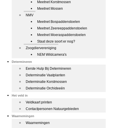
Meetnet Korstmossen
Meetnet Mossen
NMV
Meetnet Bospaddenstoelen
Meetnet Zeereeppaddenstoelen
Meetnet Moeraspaddenstoelen
Staat deze soort er nog?
Zoogdiervereniging
NEM Wildcamera's
Determineren
Eerste Hulp Bij Determineren
Determinatie Vaatplanten
Determinatie Korstmossen
Determinatie Orchideeën
Het veld in
Veldkaart printen
Contactpersonen Natuurgebieden
Waarnemingen
Waarnemingen