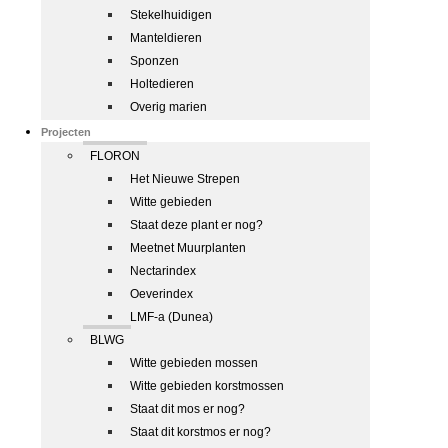
Stekelhuidigen
Manteldieren
Sponzen
Holtedieren
Overig marien
Projecten
FLORON
Het Nieuwe Strepen
Witte gebieden
Staat deze plant er nog?
Meetnet Muurplanten
Nectarindex
Oeverindex
LMF-a (Dunea)
BLWG
Witte gebieden mossen
Witte gebieden korstmossen
Staat dit mos er nog?
Staat dit korstmos er nog?