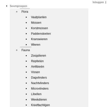
Inloggen
|
Soortgroepen
Flora
Vaatplanten
Mossen
Korstmossen
Paddenstoelen
Kranswieren
Wieren
Fauna
Zoogdieren
Reptielen
Amfibieën
Vissen
Dagvlinders
Nachtvlinders
Microvlinders
Libellen
Weekdieren
Kreeftachtigen