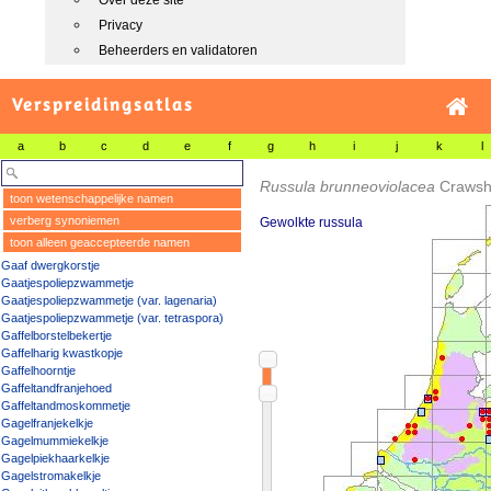
Over deze site
Privacy
Beheerders en validatoren
Verspreidingsatlas
a
b
c
d
e
f
g
h
i
j
k
l
Russula brunneoviolacea
Craws
toon wetenschappelijke namen
verberg synoniemen
Gewolkte russula
toon alleen geaccepteerde namen
Gaaf dwergkorstje
Gaatjespoliepzwammetje
Gaatjespoliepzwammetje (var. lagenaria)
Gaatjespoliepzwammetje (var. tetraspora)
Gaffelborstelbekertje
Gaffelharig kwastkopje
Gaffelhoorntje
Gaffeltandfranjehoed
Gaffeltandmoskommetje
Gagelfranjekelkje
Gagelmummiekelkje
Gagelpiekhaarkelkje
Gagelstromakelkje