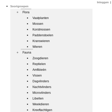
Inloggen
|
Soortgroepen
Flora
Vaatplanten
Mossen
Korstmossen
Paddenstoelen
Kranswieren
Wieren
Fauna
Zoogdieren
Reptielen
Amfibieën
Vissen
Dagvlinders
Nachtvlinders
Microvlinders
Libellen
Weekdieren
Kreeftachtigen