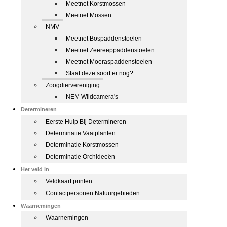
Meetnet Korstmossen
Meetnet Mossen
NMV
Meetnet Bospaddenstoelen
Meetnet Zeereeppaddenstoelen
Meetnet Moeraspaddenstoelen
Staat deze soort er nog?
Zoogdiervereniging
NEM Wildcamera's
Determineren
Eerste Hulp Bij Determineren
Determinatie Vaatplanten
Determinatie Korstmossen
Determinatie Orchideeën
Het veld in
Veldkaart printen
Contactpersonen Natuurgebieden
Waarnemingen
Waarnemingen