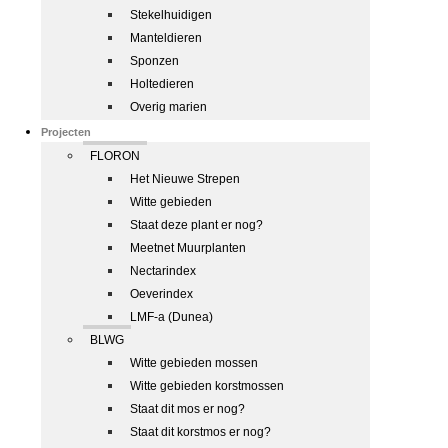
Stekelhuidigen
Manteldieren
Sponzen
Holtedieren
Overig marien
Projecten
FLORON
Het Nieuwe Strepen
Witte gebieden
Staat deze plant er nog?
Meetnet Muurplanten
Nectarindex
Oeverindex
LMF-a (Dunea)
BLWG
Witte gebieden mossen
Witte gebieden korstmossen
Staat dit mos er nog?
Staat dit korstmos er nog?