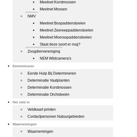
Meetnet Korstmossen
Meetnet Mossen
NMV
Meetnet Bospaddenstoelen
Meetnet Zeereeppaddenstoelen
Meetnet Moeraspaddenstoelen
Staat deze soort er nog?
Zoogdiervereniging
NEM Wildcamera's
Determineren
Eerste Hulp Bij Determineren
Determinatie Vaatplanten
Determinatie Korstmossen
Determinatie Orchideeën
Het veld in
Veldkaart printen
Contactpersonen Natuurgebieden
Waarnemingen
Waarnemingen