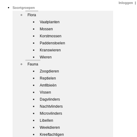
Inloggen
|
Soortgroepen
Flora
Vaatplanten
Mossen
Korstmossen
Paddenstoelen
Kranswieren
Wieren
Fauna
Zoogdieren
Reptielen
Amfibieën
Vissen
Dagvlinders
Nachtvlinders
Microvlinders
Libellen
Weekdieren
Kreeftachtigen