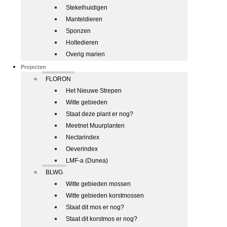
Stekelhuidigen
Manteldieren
Sponzen
Holtedieren
Overig marien
Projecten
FLORON
Het Nieuwe Strepen
Witte gebieden
Staat deze plant er nog?
Meetnet Muurplanten
Nectarindex
Oeverindex
LMF-a (Dunea)
BLWG
Witte gebieden mossen
Witte gebieden korstmossen
Staat dit mos er nog?
Staat dit korstmos er nog?