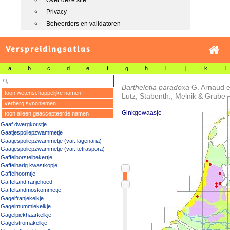
Over deze site
Privacy
Beheerders en validatoren
Verspreidingsatlas
a
b
c
d
e
f
g
h
i
j
k
l
Bartheletia paradoxa
G. Arnaud e
toon wetenschappelijke namen
Lutz, Stabenth., Melnik & Grube
verberg synoniemen
Ginkgowaasje
toon alleen geaccepteerde namen
Gaaf dwergkorstje
Gaatjespoliepzwammetje
Gaatjespoliepzwammetje (var. lagenaria)
Gaatjespoliepzwammetje (var. tetraspora)
Gaffelborstelbekertje
Gaffelharig kwastkopje
Gaffelhoorntje
Gaffeltandfranjehoed
Gaffeltandmoskommetje
Gagelfranjekelkje
Gagelmummiekelkje
Gagelpiekhaarkelkje
Gagelstromakelkje