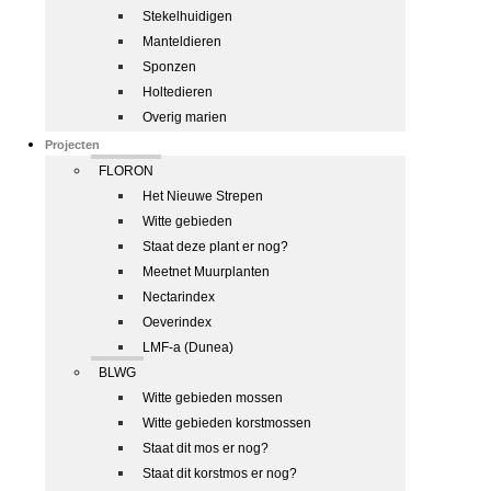
Stekelhuidigen
Manteldieren
Sponzen
Holtedieren
Overig marien
Projecten
FLORON
Het Nieuwe Strepen
Witte gebieden
Staat deze plant er nog?
Meetnet Muurplanten
Nectarindex
Oeverindex
LMF-a (Dunea)
BLWG
Witte gebieden mossen
Witte gebieden korstmossen
Staat dit mos er nog?
Staat dit korstmos er nog?