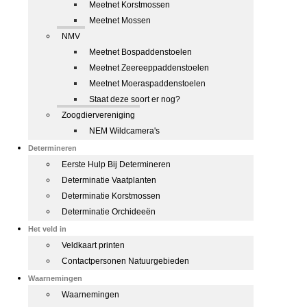
Meetnet Korstmossen
Meetnet Mossen
NMV
Meetnet Bospaddenstoelen
Meetnet Zeereeppaddenstoelen
Meetnet Moeraspaddenstoelen
Staat deze soort er nog?
Zoogdiervereniging
NEM Wildcamera's
Determineren
Eerste Hulp Bij Determineren
Determinatie Vaatplanten
Determinatie Korstmossen
Determinatie Orchideeën
Het veld in
Veldkaart printen
Contactpersonen Natuurgebieden
Waarnemingen
Waarnemingen