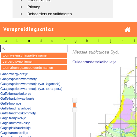
Over deze site
Privacy
Beheerders en validatoren
Verspreidingsatlas
a
b
c
d
e
f
g
h
i
j
k
l
Niesslia subiculosa
Syd.
toon wetenschappelijke namen
verberg synoniemen
Guldenroedestekelbolletje
toon alleen geaccepteerde namen
Gaaf dwergkorstje
Gaatjespoliepzwammetje
Gaatjespoliepzwammetje (var. lagenaria)
Gaatjespoliepzwammetje (var. tetraspora)
Gaffelborstelbekertje
Gaffelharig kwastkopje
Gaffelhoorntje
Gaffeltandfranjehoed
Gaffeltandmoskommetje
Gagelfranjekelkje
Gagelmummiekelkje
Gagelpiekhaarkelkje
Gagelstromakelkje