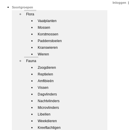
Inloggen
|
Soortgroepen
Flora
Vaatplanten
Mossen
Korstmossen
Paddenstoelen
Kranswieren
Wieren
Fauna
Zoogdieren
Reptielen
Amfibieën
Vissen
Dagvlinders
Nachtvlinders
Microvlinders
Libellen
Weekdieren
Kreeftachtigen