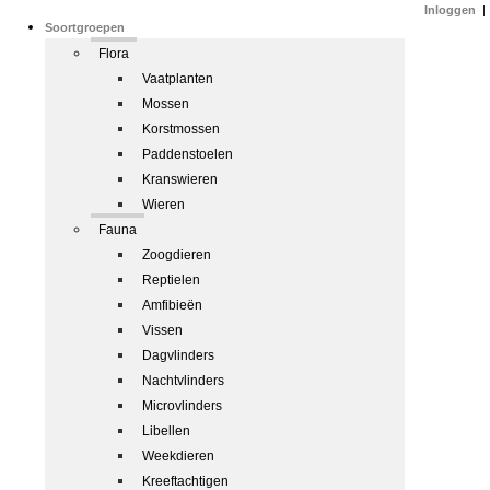
Inloggen
|
Soortgroepen
Flora
Vaatplanten
Mossen
Korstmossen
Paddenstoelen
Kranswieren
Wieren
Fauna
Zoogdieren
Reptielen
Amfibieën
Vissen
Dagvlinders
Nachtvlinders
Microvlinders
Libellen
Weekdieren
Kreeftachtigen