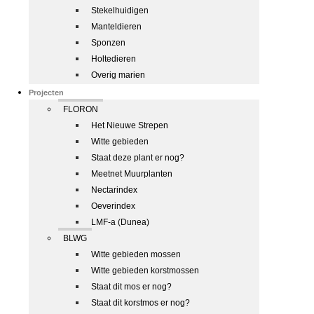
Stekelhuidigen
Manteldieren
Sponzen
Holtedieren
Overig marien
Projecten
FLORON
Het Nieuwe Strepen
Witte gebieden
Staat deze plant er nog?
Meetnet Muurplanten
Nectarindex
Oeverindex
LMF-a (Dunea)
BLWG
Witte gebieden mossen
Witte gebieden korstmossen
Staat dit mos er nog?
Staat dit korstmos er nog?