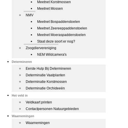
Meetnet Korstmossen
Meetnet Mossen
NMV
Meetnet Bospaddenstoelen
Meetnet Zeereeppaddenstoelen
Meetnet Moeraspaddenstoelen
Staat deze soort er nog?
Zoogdiervereniging
NEM Wildcamera's
Determineren
Eerste Hulp Bij Determineren
Determinatie Vaatplanten
Determinatie Korstmossen
Determinatie Orchideeën
Het veld in
Veldkaart printen
Contactpersonen Natuurgebieden
Waarnemingen
Waarnemingen