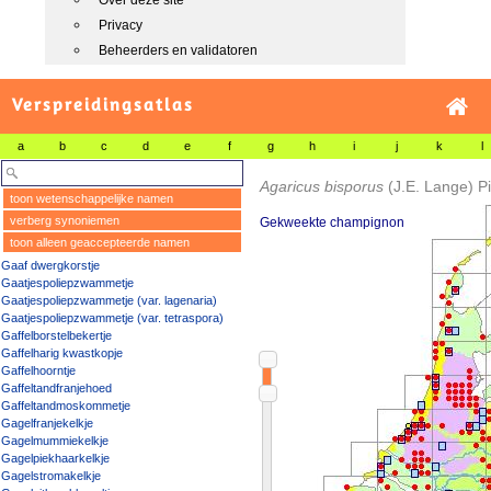
Over deze site
Privacy
Beheerders en validatoren
Verspreidingsatlas
a
b
c
d
e
f
g
h
i
j
k
l
Agaricus bisporus
(J.E. Lange) Pi
toon wetenschappelijke namen
verberg synoniemen
Gekweekte champignon
toon alleen geaccepteerde namen
Gaaf dwergkorstje
Gaatjespoliepzwammetje
Gaatjespoliepzwammetje (var. lagenaria)
Gaatjespoliepzwammetje (var. tetraspora)
Gaffelborstelbekertje
Gaffelharig kwastkopje
Gaffelhoorntje
Gaffeltandfranjehoed
Gaffeltandmoskommetje
Gagelfranjekelkje
Gagelmummiekelkje
Gagelpiekhaarkelkje
Gagelstromakelkje