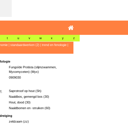
t
u
v
w
x
y
z
nomie
|
standaardwerken (2)
|
trend en fenologie
|
ologie
Fungoïde Protista (slijmzwammen,
Myxomyceten) (Myx)
0909030
p:
Saprotroof op hout (Sh)
Naaldbos, gemengd bos (30)
Hout, dood (30)
Naaldbomen en -struiken (60)
dreiging
zeldzaam (zz)