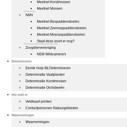
Meetnet Korstmossen
Meetnet Mossen
NMV
Meetnet Bospaddenstoelen
Meetnet Zeereeppaddenstoelen
Meetnet Moeraspaddenstoelen
Staat deze soort er nog?
Zoogdiervereniging
NEM Wildcamera's
Determineren
Eerste Hulp Bij Determineren
Determinatie Vaatplanten
Determinatie Korstmossen
Determinatie Orchideeën
Het veld in
Veldkaart printen
Contactpersonen Natuurgebieden
Waarnemingen
Waarnemingen