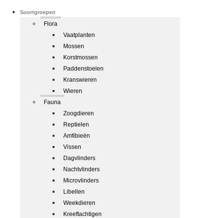
Soortgroepen
Flora
Vaatplanten
Mossen
Korstmossen
Paddenstoelen
Kranswieren
Wieren
Fauna
Zoogdieren
Reptielen
Amfibieën
Vissen
Dagvlinders
Nachtvlinders
Microvlinders
Libellen
Weekdieren
Kreeftachtigen