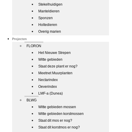
Stekelhuidigen
Manteldieren
Sponzen
Holtedieren
Overig marien
Projecten
FLORON
Het Nieuwe Strepen
Witte gebieden
Staat deze plant er nog?
Meetnet Muurplanten
Nectarindex
Oeverindex
LMF-a (Dunea)
BLWG
Witte gebieden mossen
Witte gebieden korstmossen
Staat dit mos er nog?
Staat dit korstmos er nog?