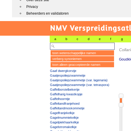
Over deze site
Privacy
Beheerders en validatoren
NMV Verspreidingsat
a
b
c
d
e
f
g
Collar
toon wetenschappelijke namen
verberg synoniemen
Goudkl
toon alleen geaccepteerde namen
Gaaf dwergkorstje
Gaatjespoliepzwammetje
Gaatjespoliepzwammetje (var. lagenaria)
Gaatjespoliepzwammetje (var. tetraspora)
Gaffelborstelbekertje
Gaffelharig kwastkopje
Gaffelhoorntje
Gaffeltandfranjehoed
Gaffeltandmoskommetje
Gagelfranjekelkje
Gagelmummiekelkje
Gagelpiekhaarkelkje
Gagelstromakelkje