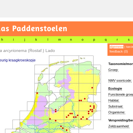
las Paddenstoelen
h
i
j
k
l
m
n
o
p
q
r
s
algemeen
|
taxo
ia arcyrionema
(Rostaf.) Lado
feedback (0)
eurig kraagkroeskopje
Taxonomie/morf
Groep:
NMV soortcode:
Ecologie
Functionele groe
Habitat:
Substraat:
Organisme:
Verspreiding/be
Zeldzaamheid: