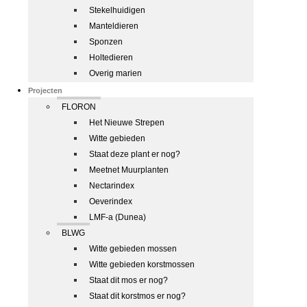
Stekelhuidigen
Manteldieren
Sponzen
Holtedieren
Overig marien
Projecten
FLORON
Het Nieuwe Strepen
Witte gebieden
Staat deze plant er nog?
Meetnet Muurplanten
Nectarindex
Oeverindex
LMF-a (Dunea)
BLWG
Witte gebieden mossen
Witte gebieden korstmossen
Staat dit mos er nog?
Staat dit korstmos er nog?