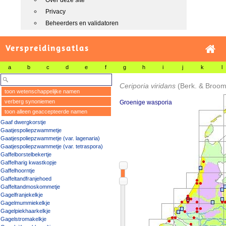
Over deze site
Privacy
Beheerders en validatoren
Verspreidingsatlas
a
b
c
d
e
f
g
h
i
j
k
l
Ceriporia viridans
(Berk. & Broo
toon wetenschappelijke namen
verberg synoniemen
Groenige wasporia
toon alleen geaccepteerde namen
Gaaf dwergkorstje
Gaatjespoliepzwammetje
Gaatjespoliepzwammetje (var. lagenaria)
Gaatjespoliepzwammetje (var. tetraspora)
Gaffelborstelbekertje
Gaffelharig kwastkopje
Gaffelhoorntje
Gaffeltandfranjehoed
Gaffeltandmoskommetje
Gagelfranjekelkje
Gagelmummiekelkje
Gagelpiekhaarkelkje
Gagelstromakelkje