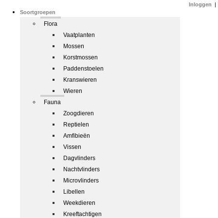
Inloggen
|
Soortgroepen
Flora
Vaatplanten
Mossen
Korstmossen
Paddenstoelen
Kranswieren
Wieren
Fauna
Zoogdieren
Reptielen
Amfibieën
Vissen
Dagvlinders
Nachtvlinders
Microvlinders
Libellen
Weekdieren
Kreeftachtigen