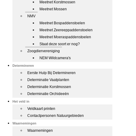
Meetnet Korstmossen
Meetnet Mossen
NMV
Meetnet Bospaddenstoelen
Meetnet Zeereeppaddenstoelen
Meetnet Moeraspaddenstoelen
Staat deze soort er nog?
Zoogdiervereniging
NEM Wildcamera's
Determineren
Eerste Hulp Bij Determineren
Determinatie Vaatplanten
Determinatie Korstmossen
Determinatie Orchideeën
Het veld in
Veldkaart printen
Contactpersonen Natuurgebieden
Waarnemingen
Waarnemingen