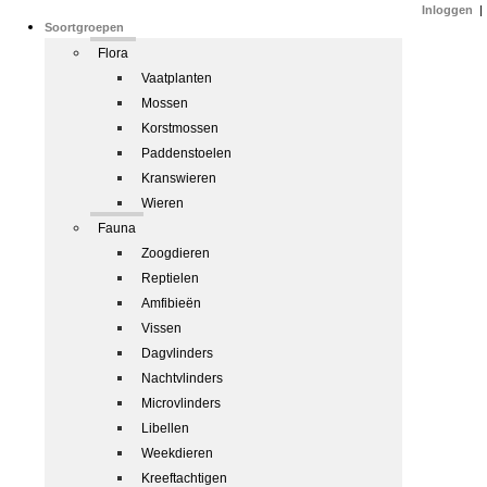
Inloggen
|
Soortgroepen
Flora
Vaatplanten
Mossen
Korstmossen
Paddenstoelen
Kranswieren
Wieren
Fauna
Zoogdieren
Reptielen
Amfibieën
Vissen
Dagvlinders
Nachtvlinders
Microvlinders
Libellen
Weekdieren
Kreeftachtigen