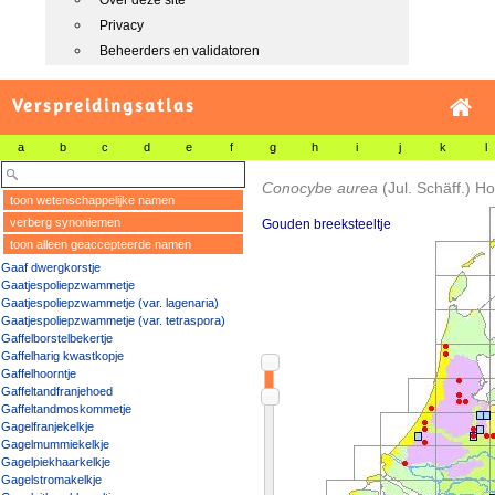
Over deze site
Privacy
Beheerders en validatoren
Verspreidingsatlas
a
b
c
d
e
f
g
h
i
j
k
l
Conocybe aurea
(Jul. Schäff.) H
toon wetenschappelijke namen
verberg synoniemen
Gouden breeksteeltje
toon alleen geaccepteerde namen
Gaaf dwergkorstje
Gaatjespoliepzwammetje
Gaatjespoliepzwammetje (var. lagenaria)
Gaatjespoliepzwammetje (var. tetraspora)
Gaffelborstelbekertje
Gaffelharig kwastkopje
Gaffelhoorntje
Gaffeltandfranjehoed
Gaffeltandmoskommetje
Gagelfranjekelkje
Gagelmummiekelkje
Gagelpiekhaarkelkje
Gagelstromakelkje