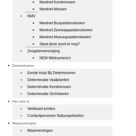
Meetnet Korstmossen
Meetnet Mossen
NMV
Meetnet Bospaddenstoelen
Meetnet Zeereeppaddenstoelen
Meetnet Moeraspaddenstoelen
Staat deze soort er nog?
Zoogdiervereniging
NEM Wildcamera's
Determineren
Eerste Hulp Bij Determineren
Determinatie Vaatplanten
Determinatie Korstmossen
Determinatie Orchideeën
Het veld in
Veldkaart printen
Contactpersonen Natuurgebieden
Waarnemingen
Waarnemingen