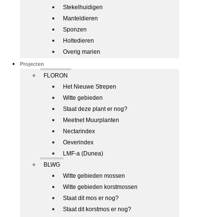
Stekelhuidigen
Manteldieren
Sponzen
Holtedieren
Overig marien
Projecten
FLORON
Het Nieuwe Strepen
Witte gebieden
Staat deze plant er nog?
Meetnet Muurplanten
Nectarindex
Oeverindex
LMF-a (Dunea)
BLWG
Witte gebieden mossen
Witte gebieden korstmossen
Staat dit mos er nog?
Staat dit korstmos er nog?