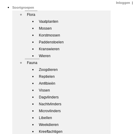
Inloggen
|
Soortgroepen
Flora
Vaatplanten
Mossen
Korstmossen
Paddenstoelen
Kranswieren
Wieren
Fauna
Zoogdieren
Reptielen
Amfibieën
Vissen
Dagvlinders
Nachtvlinders
Microvlinders
Libellen
Weekdieren
Kreeftachtigen