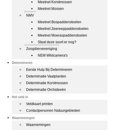
Meetnet Korstmossen
Meetnet Mossen
NMV
Meetnet Bospaddenstoelen
Meetnet Zeereeppaddenstoelen
Meetnet Moeraspaddenstoelen
Staat deze soort er nog?
Zoogdiervereniging
NEM Wildcamera's
Determineren
Eerste Hulp Bij Determineren
Determinatie Vaatplanten
Determinatie Korstmossen
Determinatie Orchideeën
Het veld in
Veldkaart printen
Contactpersonen Natuurgebieden
Waarnemingen
Waarnemingen