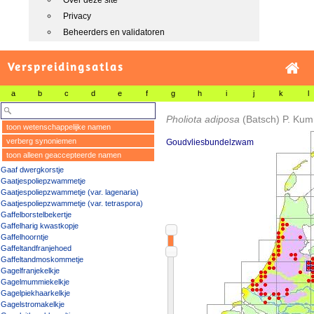
Over deze site
Privacy
Beheerders en validatoren
Verspreidingsatlas
a
b
c
d
e
f
g
h
i
j
k
l
Pholiota adiposa
(Batsch) P. Ku
toon wetenschappelijke namen
verberg synoniemen
Goudvliesbundelzwam
toon alleen geaccepteerde namen
Gaaf dwergkorstje
Gaatjespoliepzwammetje
Gaatjespoliepzwammetje (var. lagenaria)
Gaatjespoliepzwammetje (var. tetraspora)
Gaffelborstelbekertje
Gaffelharig kwastkopje
Gaffelhoorntje
Gaffeltandfranjehoed
Gaffeltandmoskommetje
Gagelfranjekelkje
Gagelmummiekelkje
Gagelpiekhaarkelkje
Gagelstromakelkje