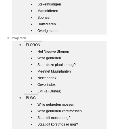
Stekelhuidigen
Manteldieren
Sponzen
Holtedieren
Overig marien
Projecten
FLORON
Het Nieuwe Strepen
Witte gebieden
Staat deze plant er nog?
Meetnet Muurplanten
Nectarindex
Oeverindex
LMF-a (Dunea)
BLWG
Witte gebieden mossen
Witte gebieden korstmossen
Staat dit mos er nog?
Staat dit korstmos er nog?