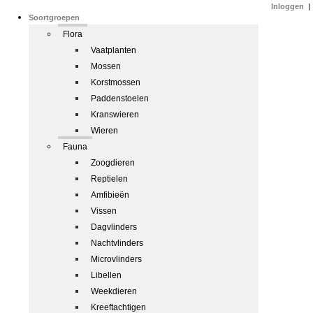
Inloggen
|
Soortgroepen
Flora
Vaatplanten
Mossen
Korstmossen
Paddenstoelen
Kranswieren
Wieren
Fauna
Zoogdieren
Reptielen
Amfibieën
Vissen
Dagvlinders
Nachtvlinders
Microvlinders
Libellen
Weekdieren
Kreeftachtigen