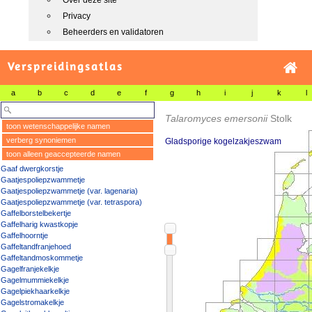
Over deze site
Privacy
Beheerders en validatoren
Verspreidingsatlas
a
b
c
d
e
f
g
h
i
j
k
l
Talaromyces emersonii
Stolk
toon wetenschappelijke namen
verberg synoniemen
Gladsporige kogelzakjeszwam
toon alleen geaccepteerde namen
Gaaf dwergkorstje
Gaatjespoliepzwammetje
Gaatjespoliepzwammetje (var. lagenaria)
Gaatjespoliepzwammetje (var. tetraspora)
Gaffelborstelbekertje
Gaffelharig kwastkopje
Gaffelhoorntje
Gaffeltandfranjehoed
Gaffeltandmoskommetje
Gagelfranjekelkje
Gagelmummiekelkje
Gagelpiekhaarkelkje
Gagelstromakelkje