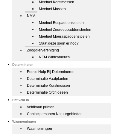
Meetnet Korstmossen
Meetnet Mossen
NMV
Meetnet Bospaddenstoelen
Meetnet Zeereeppaddenstoelen
Meetnet Moeraspaddenstoelen
Staat deze soort er nog?
Zoogdiervereniging
NEM Wildcamera's
Determineren
Eerste Hulp Bij Determineren
Determinatie Vaatplanten
Determinatie Korstmossen
Determinatie Orchideeën
Het veld in
Veldkaart printen
Contactpersonen Natuurgebieden
Waarnemingen
Waarnemingen