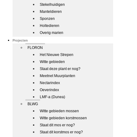
Stekelhuidigen
Manteldieren
Sponzen
Holtedieren
Overig marien
Projecten
FLORON
Het Nieuwe Strepen
Witte gebieden
Staat deze plant er nog?
Meetnet Muurplanten
Nectarindex
Oeverindex
LMF-a (Dunea)
BLWG
Witte gebieden mossen
Witte gebieden korstmossen
Staat dit mos er nog?
Staat dit korstmos er nog?