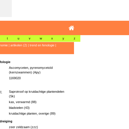
t
u
v
w
x
y
z
nomie
|
artikelen (2)
|
trend en fenologie
|
ologie
Ascomyceten, pyrenomycetoïd
(kernzwammen) (Apy)
1169020
p:
Saprotroof op kruidachtige plantendelen
(Sk)
kas, verwarmd (88)
bladstelen (43)
kruidachtige planten, overige (89)
dreiging
zeer zeldzaam (zzz)