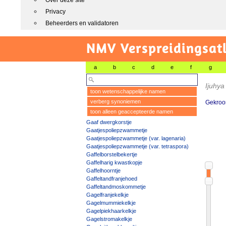
Over deze site
Privacy
Beheerders en validatoren
NMV Verspreidingsat
a
b
c
d
e
f
g
Ijuhya
toon wetenschappelijke namen
verberg synoniemen
Gekroo
toon alleen geaccepteerde namen
Gaaf dwergkorstje
Gaatjespoliepzwammetje
Gaatjespoliepzwammetje (var. lagenaria)
Gaatjespoliepzwammetje (var. tetraspora)
Gaffelborstelbekertje
Gaffelharig kwastkopje
Gaffelhoorntje
Gaffeltandfranjehoed
Gaffeltandmoskommetje
Gagelfranjekelkje
Gagelmummiekelkje
Gagelpiekhaarkelkje
Gagelstromakelkje