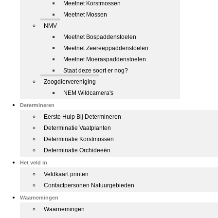
Meetnet Korstmossen
Meetnet Mossen
NMV
Meetnet Bospaddenstoelen
Meetnet Zeereeppaddenstoelen
Meetnet Moeraspaddenstoelen
Staat deze soort er nog?
Zoogdiervereniging
NEM Wildcamera's
Determineren
Eerste Hulp Bij Determineren
Determinatie Vaatplanten
Determinatie Korstmossen
Determinatie Orchideeën
Het veld in
Veldkaart printen
Contactpersonen Natuurgebieden
Waarnemingen
Waarnemingen