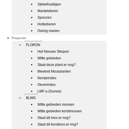
Stekelhuidigen
Manteldieren
Sponzen
Holtedieren
Overig marien
Projecten
FLORON
Het Nieuwe Strepen
Witte gebieden
Staat deze plant er nog?
Meetnet Muurplanten
Nectarindex
Oeverindex
LMF-a (Dunea)
BLWG
Witte gebieden mossen
Witte gebieden korstmossen
Staat dit mos er nog?
Staat dit korstmos er nog?