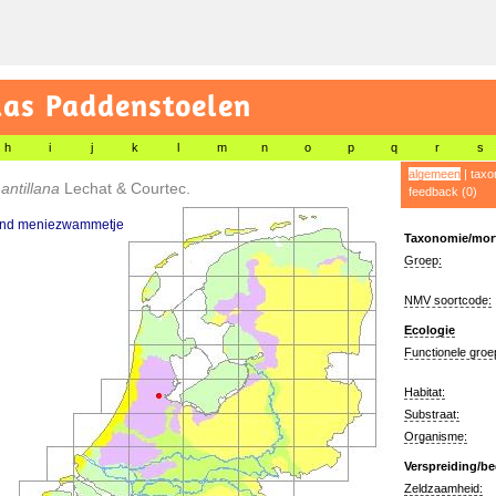
las Paddenstoelen
h
i
j
k
l
m
n
o
p
q
r
s
algemeen
|
taxo
 antillana
Lechat & Courtec.
feedback (0)
nd meniezwammetje
Taxonomie/morf
Groep:
NMV soortcode:
Ecologie
Functionele groe
Habitat:
Substraat:
Organisme:
Verspreiding/be
Zeldzaamheid: