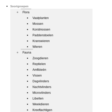
Soortgroepen
Flora
Vaatplanten
Mossen
Korstmossen
Paddenstoelen
Kranswieren
Wieren
Fauna
Zoogdieren
Reptielen
Amfibieën
Vissen
Dagvlinders
Nachtvlinders
Microvlinders
Libellen
Weekdieren
Kreeftachtigen