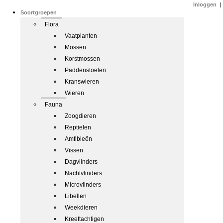
Inloggen
|
Soortgroepen
Flora
Vaatplanten
Mossen
Korstmossen
Paddenstoelen
Kranswieren
Wieren
Fauna
Zoogdieren
Reptielen
Amfibieën
Vissen
Dagvlinders
Nachtvlinders
Microvlinders
Libellen
Weekdieren
Kreeftachtigen