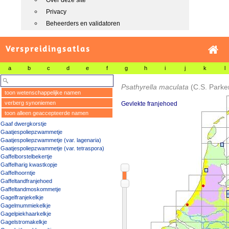
Over deze site
Privacy
Beheerders en validatoren
Verspreidingsatlas
a
b
c
d
e
f
g
h
i
j
k
l
Psathyrella maculata
(C.S. Parke
toon wetenschappelijke namen
verberg synoniemen
Gevlekte franjehoed
toon alleen geaccepteerde namen
Gaaf dwergkorstje
Gaatjespoliepzwammetje
Gaatjespoliepzwammetje (var. lagenaria)
Gaatjespoliepzwammetje (var. tetraspora)
Gaffelborstelbekertje
Gaffelharig kwastkopje
Gaffelhoorntje
Gaffeltandfranjehoed
Gaffeltandmoskommetje
Gagelfranjekelkje
Gagelmummiekelkje
Gagelpiekhaarkelkje
Gagelstromakelkje