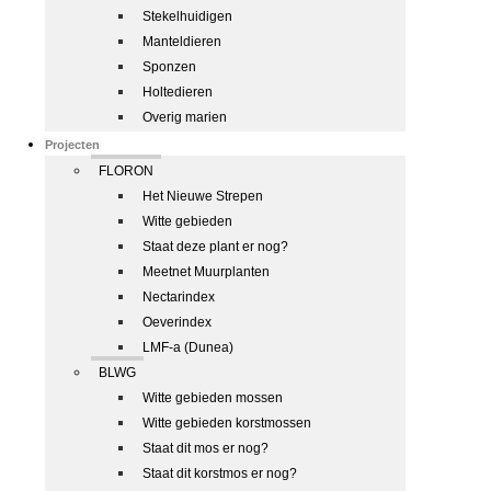
Stekelhuidigen
Manteldieren
Sponzen
Holtedieren
Overig marien
Projecten
FLORON
Het Nieuwe Strepen
Witte gebieden
Staat deze plant er nog?
Meetnet Muurplanten
Nectarindex
Oeverindex
LMF-a (Dunea)
BLWG
Witte gebieden mossen
Witte gebieden korstmossen
Staat dit mos er nog?
Staat dit korstmos er nog?