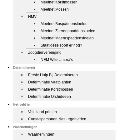
Meetnet Korstmossen
Meetnet Mossen
NMV
Meetnet Bospaddenstoelen
Meetnet Zeereeppaddenstoelen
Meetnet Moeraspaddenstoelen
Staat deze soort er nog?
Zoogdiervereniging
NEM Wildcamera's
Determineren
Eerste Hulp Bij Determineren
Determinatie Vaatplanten
Determinatie Korstmossen
Determinatie Orchideeën
Het veld in
Veldkaart printen
Contactpersonen Natuurgebieden
Waarnemingen
Waarnemingen