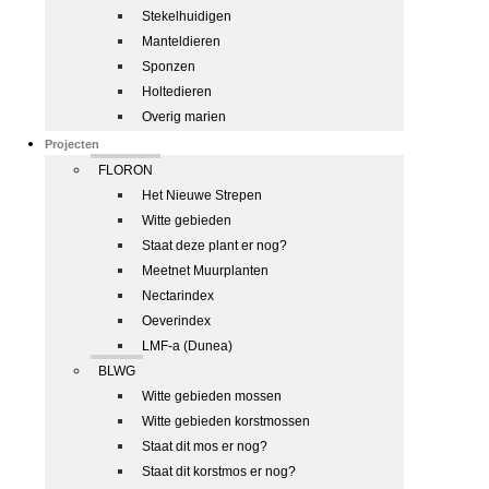
Stekelhuidigen
Manteldieren
Sponzen
Holtedieren
Overig marien
Projecten
FLORON
Het Nieuwe Strepen
Witte gebieden
Staat deze plant er nog?
Meetnet Muurplanten
Nectarindex
Oeverindex
LMF-a (Dunea)
BLWG
Witte gebieden mossen
Witte gebieden korstmossen
Staat dit mos er nog?
Staat dit korstmos er nog?