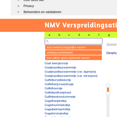
Over deze site
Privacy
Beheerders en validatoren
NMV Verspreidingsat
a
b
c
d
e
f
g
Sistot
toon wetenschappelijke namen
verberg synoniemen
Gesplo
toon alleen geaccepteerde namen
Gaaf dwergkorstje
Gaatjespoliepzwammetje
Gaatjespoliepzwammetje (var. lagenaria)
Gaatjespoliepzwammetje (var. tetraspora)
Gaffelborstelbekertje
Gaffelharig kwastkopje
Gaffelhoorntje
Gaffeltandfranjehoed
Gaffeltandmoskommetje
Gagelfranjekelkje
Gagelmummiekelkje
Gagelpiekhaarkelkje
Gagelstromakelkje