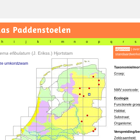
las Paddenstoelen
h
i
j
k
l
m
n
o
p
q
r
s
algemeen
|
over
rema efibulatum
(J. Erikss.) Hjortstam
standaardwerke
ze urnkorstzwam
Taxonomie/morf
Groep:
NMV soortcode:
Ecologie
Functionele groe
Habitat:
Substraat:
Organisme:
Verspreiding/be
Zeldzaamheid: