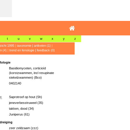
t
u
v
w
x
y
z
zicht 1995
|
taxonomie
|
artikelen (1)
|
n (4)
|
trend en fenologie
|
feedback (0)
ologie
Basidiomyceten, corticioïd
(korstzwammen, incl resupinate
stekelzwammen) (Bco)
0402140
p:
Saprotroof op hout (Sh)
jeneverbesstruweel (35)
takken, dood (34)
Juniperus (61)
dreiging
zeer zeldzaam (zzz)