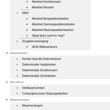
Meetnet Korstmossen
Meetnet Mossen
NMV
Meetnet Bospaddenstoelen
Meetnet Zeereeppaddenstoelen
Meetnet Moeraspaddenstoelen
Staat deze soort er nog?
Zoogdiervereniging
NEM Wildcamera's
Determineren
Eerste Hulp Bij Determineren
Determinatie Vaatplanten
Determinatie Korstmossen
Determinatie Orchideeën
Het veld in
Veldkaart printen
Contactpersonen Natuurgebieden
Waarnemingen
Waarnemingen