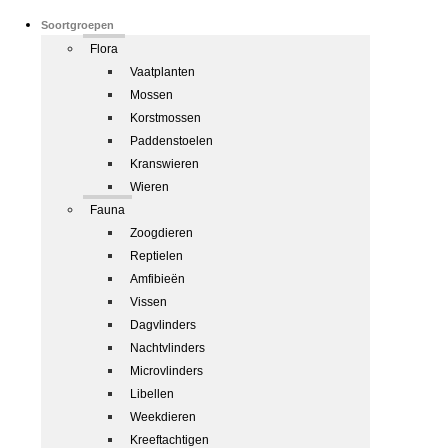
Soortgroepen
Flora
Vaatplanten
Mossen
Korstmossen
Paddenstoelen
Kranswieren
Wieren
Fauna
Zoogdieren
Reptielen
Amfibieën
Vissen
Dagvlinders
Nachtvlinders
Microvlinders
Libellen
Weekdieren
Kreeftachtigen