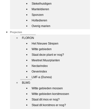
Stekelhuidigen
Manteldieren
Sponzen
Holtedieren
Overig marien
Projecten
FLORON
Het Nieuwe Strepen
Witte gebieden
Staat deze plant er nog?
Meetnet Muurplanten
Nectarindex
Oeverindex
LMF-a (Dunea)
BLWG
Witte gebieden mossen
Witte gebieden korstmossen
Staat dit mos er nog?
Staat dit korstmos er nog?