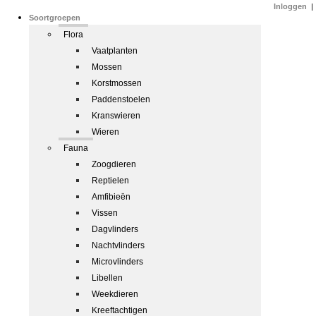
Inloggen
|
Soortgroepen
Flora
Vaatplanten
Mossen
Korstmossen
Paddenstoelen
Kranswieren
Wieren
Fauna
Zoogdieren
Reptielen
Amfibieën
Vissen
Dagvlinders
Nachtvlinders
Microvlinders
Libellen
Weekdieren
Kreeftachtigen