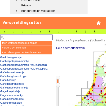
Over deze site
Privacy
Beheerders en validatoren
Verspreidingsatlas
a
b
c
d
e
f
g
h
i
j
k
l
Pluteus chrysophaeus
(Schaeff.)
toon wetenschappelijke namen
verberg synoniemen
Gele aderhertenzwam
toon alleen geaccepteerde namen
Gaaf dwergkorstje
Gaatjespoliepzwammetje
Gaatjespoliepzwammetje (var. lagenaria)
Gaatjespoliepzwammetje (var. tetraspora)
Gaffelborstelbekertje
Gaffelharig kwastkopje
Gaffelhoorntje
Gaffeltandfranjehoed
Gaffeltandmoskommetje
Gagelfranjekelkje
Gagelmummiekelkje
Gagelpiekhaarkelkje
Gagelstromakelkje