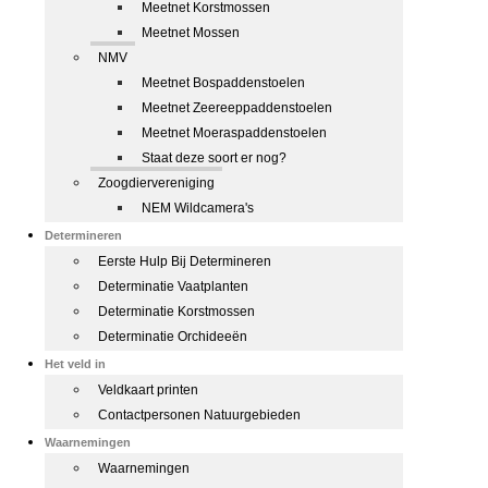
Meetnet Korstmossen
Meetnet Mossen
NMV
Meetnet Bospaddenstoelen
Meetnet Zeereeppaddenstoelen
Meetnet Moeraspaddenstoelen
Staat deze soort er nog?
Zoogdiervereniging
NEM Wildcamera's
Determineren
Eerste Hulp Bij Determineren
Determinatie Vaatplanten
Determinatie Korstmossen
Determinatie Orchideeën
Het veld in
Veldkaart printen
Contactpersonen Natuurgebieden
Waarnemingen
Waarnemingen