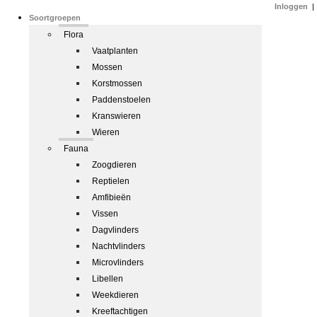
Inloggen
|
Soortgroepen
Flora
Vaatplanten
Mossen
Korstmossen
Paddenstoelen
Kranswieren
Wieren
Fauna
Zoogdieren
Reptielen
Amfibieën
Vissen
Dagvlinders
Nachtvlinders
Microvlinders
Libellen
Weekdieren
Kreeftachtigen