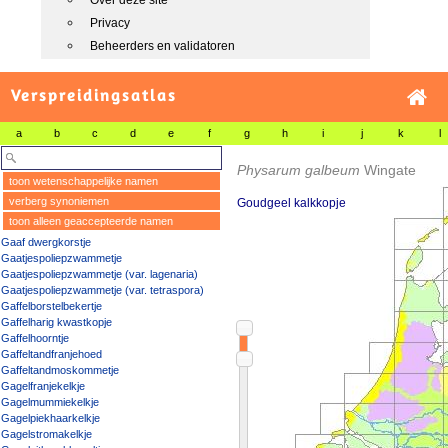
Over deze site
Privacy
Beheerders en validatoren
Verspreidingsatlas
a
b
c
d
e
f
g
h
i
j
k
l
Physarum galbeum
Wingate
toon wetenschappelijke namen
verberg synoniemen
Goudgeel kalkkopje
toon alleen geaccepteerde namen
Gaaf dwergkorstje
Gaatjespoliepzwammetje
Gaatjespoliepzwammetje (var. lagenaria)
Gaatjespoliepzwammetje (var. tetraspora)
Gaffelborstelbekertje
Gaffelharig kwastkopje
Gaffelhoorntje
Gaffeltandfranjehoed
Gaffeltandmoskommetje
Gagelfranjekelkje
Gagelmummiekelkje
Gagelpiekhaarkelkje
Gagelstromakelkje