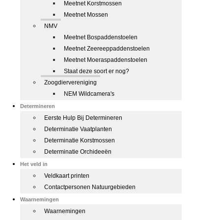
Meetnet Korstmossen
Meetnet Mossen
NMV
Meetnet Bospaddenstoelen
Meetnet Zeereeppaddenstoelen
Meetnet Moeraspaddenstoelen
Staat deze soort er nog?
Zoogdiervereniging
NEM Wildcamera's
Determineren
Eerste Hulp Bij Determineren
Determinatie Vaatplanten
Determinatie Korstmossen
Determinatie Orchideeën
Het veld in
Veldkaart printen
Contactpersonen Natuurgebieden
Waarnemingen
Waarnemingen