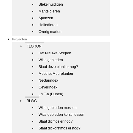
Stekelhuidigen
Manteldieren
Sponzen
Holtedieren
Overig marien
Projecten
FLORON
Het Nieuwe Strepen
Witte gebieden
Staat deze plant er nog?
Meetnet Muurplanten
Nectarindex
Oeverindex
LMF-a (Dunea)
BLWG
Witte gebieden mossen
Witte gebieden korstmossen
Staat dit mos er nog?
Staat dit korstmos er nog?