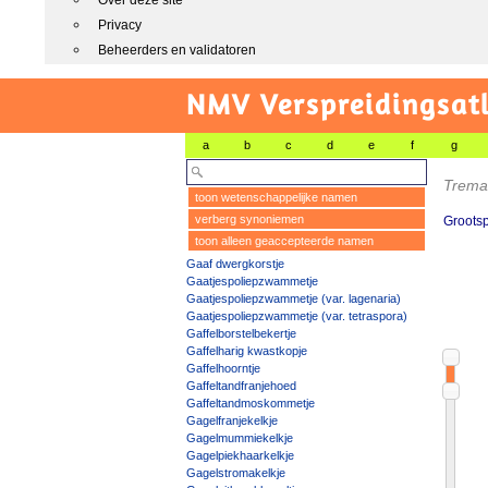
Over deze site
Privacy
Beheerders en validatoren
NMV Verspreidingsat
a
b
c
d
e
f
g
Trema
toon wetenschappelijke namen
verberg synoniemen
Grootsp
toon alleen geaccepteerde namen
Gaaf dwergkorstje
Gaatjespoliepzwammetje
Gaatjespoliepzwammetje (var. lagenaria)
Gaatjespoliepzwammetje (var. tetraspora)
Gaffelborstelbekertje
Gaffelharig kwastkopje
Gaffelhoorntje
Gaffeltandfranjehoed
Gaffeltandmoskommetje
Gagelfranjekelkje
Gagelmummiekelkje
Gagelpiekhaarkelkje
Gagelstromakelkje