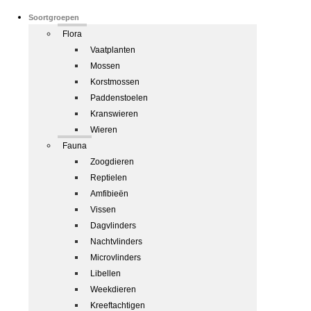
Soortgroepen
Flora
Vaatplanten
Mossen
Korstmossen
Paddenstoelen
Kranswieren
Wieren
Fauna
Zoogdieren
Reptielen
Amfibieën
Vissen
Dagvlinders
Nachtvlinders
Microvlinders
Libellen
Weekdieren
Kreeftachtigen