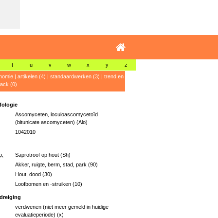
t
u
v
w
x
y
z
nomie
|
artikelen (4)
|
standaardwerken (3)
|
trend en
ack (0)
ologie
Ascomyceten, loculoascomycetoïd
(bitunicate ascomyceten) (Alo)
1042010
p:
Saprotroof op hout (Sh)
Akker, ruigte, berm, stad, park (90)
Hout, dood (30)
Loofbomen en -struiken (10)
dreiging
verdwenen (niet meer gemeld in huidige
evaluatieperiode) (x)