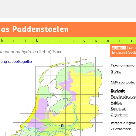
las Paddenstoelen
h
i
j
k
l
m
n
o
p
q
r
s
algemeen
|
taxo
tosphaeria hydrela
(Rehm) Sacc.
fenologie
|
feedb
orig stippelkogeltje
Taxonomie/morf
Groep:
NMV soortcode:
Ecologie
Functionele groe
Habitat:
Substraat:
Organisme:
Verspreiding/be
Zeldzaamheid: