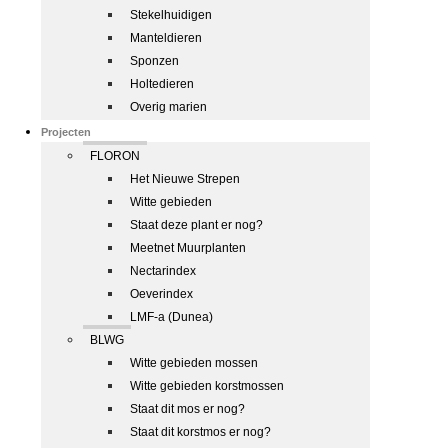
Stekelhuidigen
Manteldieren
Sponzen
Holtedieren
Overig marien
Projecten
FLORON
Het Nieuwe Strepen
Witte gebieden
Staat deze plant er nog?
Meetnet Muurplanten
Nectarindex
Oeverindex
LMF-a (Dunea)
BLWG
Witte gebieden mossen
Witte gebieden korstmossen
Staat dit mos er nog?
Staat dit korstmos er nog?