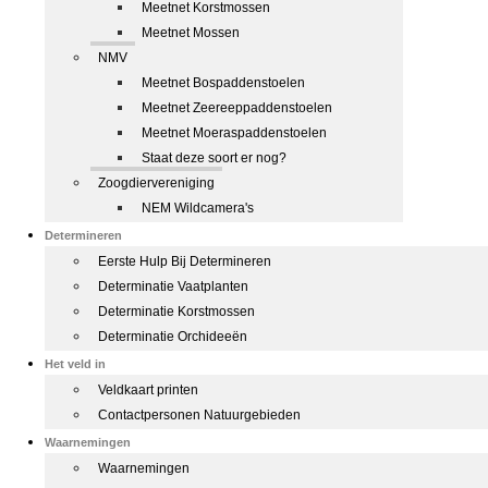
Meetnet Korstmossen
Meetnet Mossen
NMV
Meetnet Bospaddenstoelen
Meetnet Zeereeppaddenstoelen
Meetnet Moeraspaddenstoelen
Staat deze soort er nog?
Zoogdiervereniging
NEM Wildcamera's
Determineren
Eerste Hulp Bij Determineren
Determinatie Vaatplanten
Determinatie Korstmossen
Determinatie Orchideeën
Het veld in
Veldkaart printen
Contactpersonen Natuurgebieden
Waarnemingen
Waarnemingen